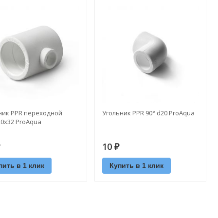
ник PPR переходной
Угольник PPR 90° d20 ProAquа
0х32 ProAquа
10
₽
пить в 1 клик
Купить в 1 клик