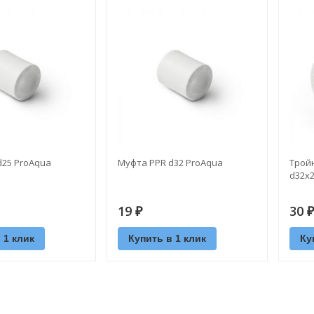
d25 ProAquа
Муфта PPR d32 ProAquа
Трой
d32х2
19
30
₽
₽
 1 клик
Купить в 1 клик
Ку