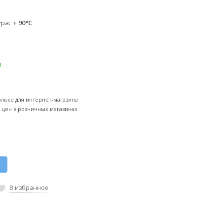
ура
+ 90°С
и
олько для интернет-магазина
т цен в розничных магазинах
к
В избранное