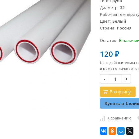
Тип
Труба
Диаметр
32
Рабочая температ
Цвет
Белый
Страна
Россия
Остаток:
В наличи
120
₽
Цена действительна т
и может отличаться о
-
+
В корзину
Купить в 1 кли
К сравнению