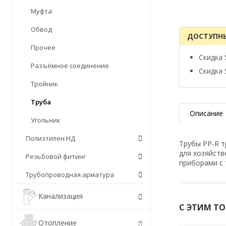
Муфта
Обвод
ДОСТУПН
Прочее
Скидка 
Разъёмное соединение
Скидка 
Тройник
Труба
Описание
Угольник
Полиэтилен НД
Трубы PP-R т
для хозяйст
Резьбовой фитинг
приборами с 
Трубопроводная арматура
Канализация
С ЭТИМ Т
Отопление