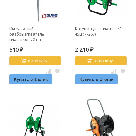
Импульсный
Катушка для шланга 1/2"
разбрызгиватель
45м (77267)
пластиковый на
металлической пике
510
2 210
(8104D)
₽
₽
В корзину
В корзину
Купить в 1 клик
Купить в 1 клик