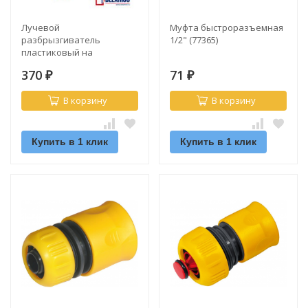
Лучевой
Муфта быстроразъемная
разбрызгиватель
1/2" (77365)
пластиковый на
подставке (8107)
370
71
₽
₽
В корзину
В корзину
Купить в 1 клик
Купить в 1 клик