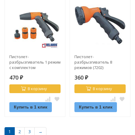
Пистолет-
Пистолет-
разбрызгиватель 1 режим
разбрызгиватель 8
с комплектом
режимов (7202)
соединителей (7508)
470
360
₽
₽
В корзину
В корзину
Купить в 1 клик
Купить в 1 клик
1
2
3
→