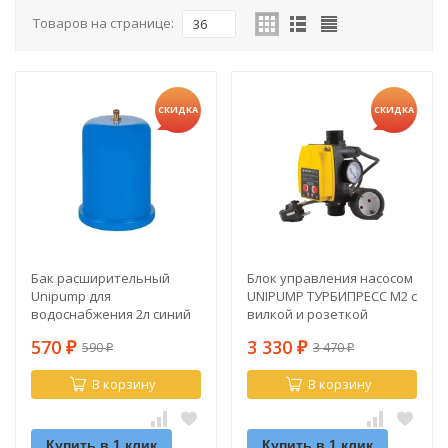
Товаров на странице:
36
СКИДКА
СКИДКА
Бак расширительный
Блок управления насосом
Unipump для
UNIPUMP ТУРБИПРЕСС М2 с
водоснабжения 2л синий
вилкой и розеткой
570
3 330
590
3 470
₽
₽
₽
₽
В корзину
В корзину
Купить в 1 клик
Купить в 1 клик