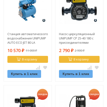
Станция автоматического
Насос циркуляционный
водоснабжения UNIPUMP
UNIPUMP CP 25-40 180 с
AUTO ECO JET 80 LA
присоединителями
10 570
2 790
11 000
2 900
₽
₽
₽
₽
В корзину
В корзину
Купить в 1 клик
Купить в 1 клик
СКИДКА
СКИДКА