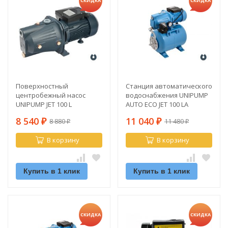
СКИДКА
СКИДКА
Поверхностный
Станция автоматического
центробежный насос
водоснабжения UNIPUMP
UNIPUMP JET 100 L
AUTO ECO JET 100 LA
8 540
11 040
8 880
11 480
₽
₽
₽
₽
В корзину
В корзину
Купить в 1 клик
Купить в 1 клик
СКИДКА
СКИДКА