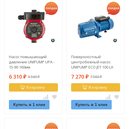
СКИДКА
СКИДКА
Насос повышающий
Поверхностный
давление UNIPUMP UPA -
центробежный насос
15-90 160мм
UNIPUMP ECO JET 100 LA
6 310
7 270
6 560
7 560
₽
₽
₽
₽
В корзину
В корзину
Купить в 1 клик
Купить в 1 клик