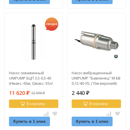
СКИДКА
Насос скважинный
Насос вибрационный
UNIPUMP БЦП 3,5-0,5-40
UNIPUMP "Бавленец" М БВ
(Hмакс.-65м, Qмакс.-55л/
0,12-40-У5, (15м верхний)
мин) (370 Вт, кабель-30м)
11 620
2 440
12 090
₽
₽
₽
В корзину
В корзину
Купить в 1 клик
Купить в 1 клик