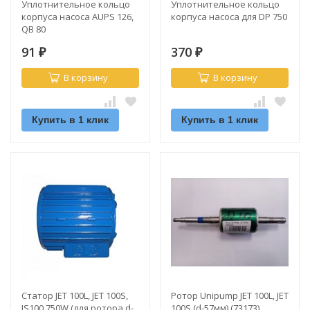
Уплотнительное кольцо
Уплотнительное кольцо
корпуса насоса AUPS 126,
корпуса насоса для DP 750
QB 80
91
370
₽
₽
В корзину
В корзину
Купить в 1 клик
Купить в 1 клик
Статор JET 100L, JET 100S,
Ротор Unipump JET 100L, JET
JS100 750W (для ротора d-
100S (d-57мм) (73173)