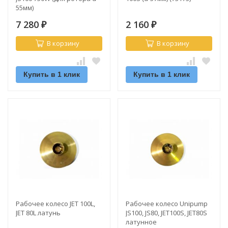
55мм)
7 280
2 160
₽
₽
В корзину
В корзину
Купить в 1 клик
Купить в 1 клик
Рабочее колесо JET 100L,
Рабочее колесо Unipump
JET 80L латунь
JS100, JS80, JET100S, JET80S
латунное