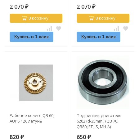
2 070
2 070
₽
₽
В корзину
В корзину
Купить в 1 клик
Купить в 1 клик
Рабочее колесо QB 60,
Подшипник двигателя
AUPS 126 латунь
6202 (d-35mm), (QB 70,
QB80,JET, JS, MH-A)
820
650
₽
₽