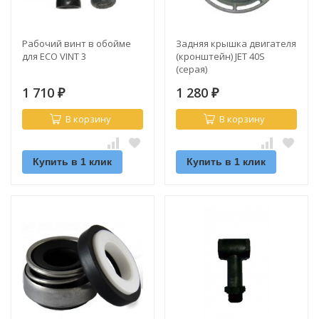
Рабочий винт в обойме
Задняя крышка двигателя
для ECO VINT 3
(кронштейн) JET 40S
(серая)
1 710
1 280
₽
₽
В корзину
В корзину
Купить в 1 клик
Купить в 1 клик