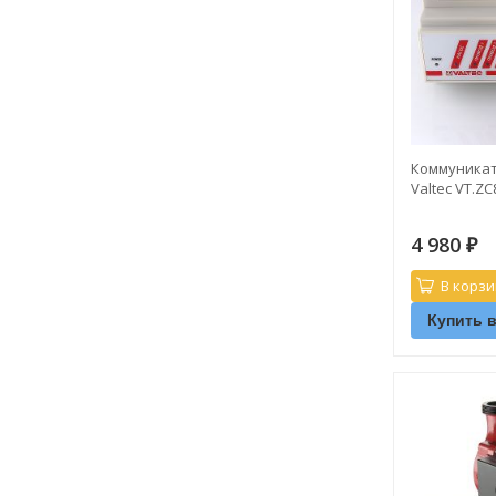
Коммуникат
Valtec VT.ZC
4 980
₽
В корзи
Купить в