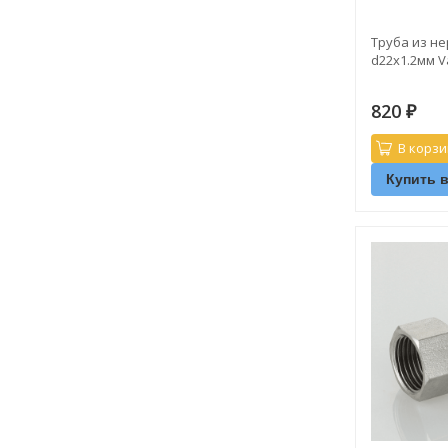
Труба из н
d22х1.2мм V
820
₽
В корзи
Купить в