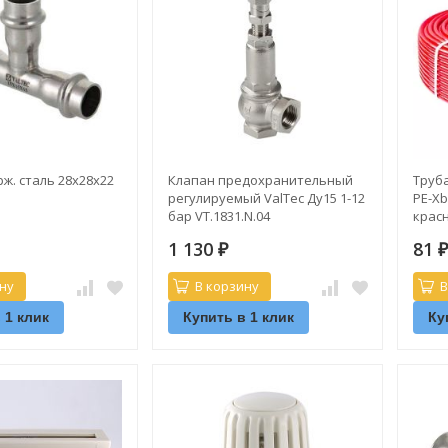
ж. сталь 28х28х22
Клапан предохранительный
Труб
регулируемый ValTec Ду15 1-12
PE-Xb
бар VT.1831.N.04
красн
1 130
81
₽
ну
В корзину
В
 1 клик
Купить в 1 клик
Ку