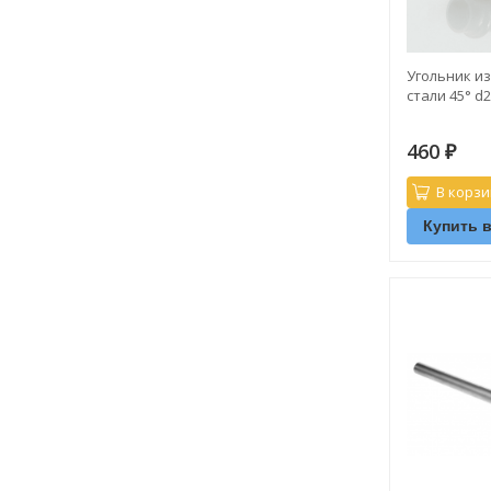
Угольник и
стали 45° d2
460
₽
В корзи
Купить в