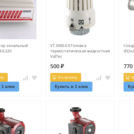
ор зональный
VT.3000.0.0 Головка
Соед
8.0.220
термостатическая жидкостная
d32х2
ValTec
500
77
₽
ну
В корзину
В
 1 клик
Купить в 1 клик
Ку