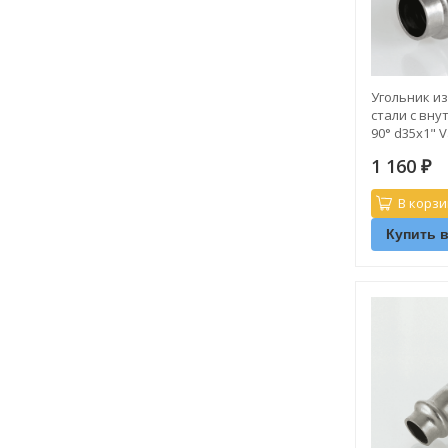
Угольник и
стали с вн
90° d35х1" V
1 160
₽
В корзи
Купить в