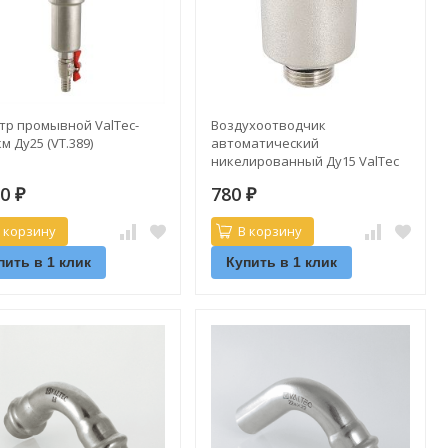
тр промывной ValTec-
Воздухоотводчик
м Ду25 (VT.389)
автоматический
никелированный Ду15 ValTec
10
780
₽
₽
 корзину
В корзину
пить в 1 клик
Купить в 1 клик