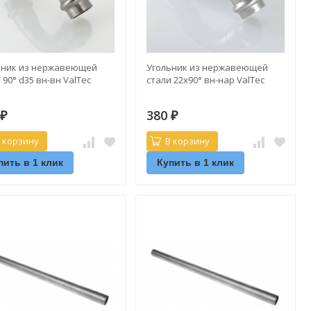
ьник из нержавеющей
Угольник из нержавеющей
 90° d35 вн-вн ValTec
стали 22х90° вн-нар ValTec
0
380
₽
₽
 корзину
В корзину
пить в 1 клик
Купить в 1 клик