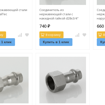
ержавеющей стали
Соединитель из
Соед
alTec
нержавеющей стали с
нерж
накидной гайкой d28х3/4"
нару
ValTec
ValTe
740
66
₽
ну
В корзину
В
 1 клик
Купить в 1 клик
Ку