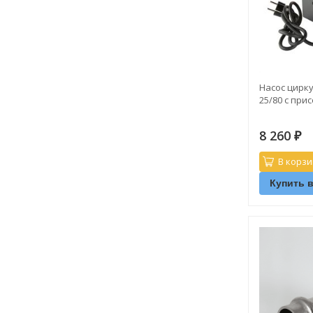
Насос цирку
25/80 с при
8 260
₽
В корзи
Купить в