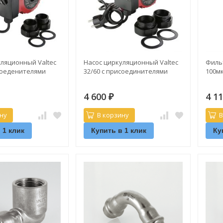
ляционный Valtec
Насос циркуляционный Valtec
Филь
соеденителями
32/60 с присоединителями
100мк
4 600
4 1
₽
ну
В корзину
В
 1 клик
Купить в 1 клик
Ку