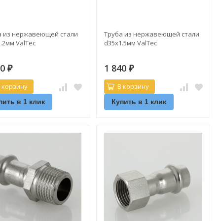
а из нержавеющей стали
Труба из нержавеющей стали
.2мм ValTec
d35х1.5мм ValTec
70
1 840
₽
₽
 корзину
В корзину
пить в 1 клик
Купить в 1 клик