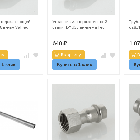
з нержавеющей
Угольник из нержавеющей
Труб
8 вн-вн ValTec
стали 45° d35 вн-вн ValTec
d28х1
640
1 0
₽
ну
В корзину
В
 1 клик
Купить в 1 клик
Ку