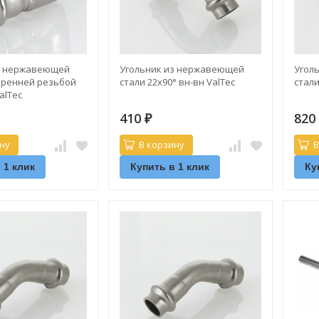
з нержавеющей
Угольник из нержавеющей
Угол
утренней резьбой
стали 22х90° вн-вн ValTec
стали
alTec
410
82
₽
ну
В корзину
В
 1 клик
Купить в 1 клик
Ку