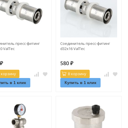
инитель пресс-фитинг
Соединитель пресс-фитинг
0 ValTec
d32х16 ValTec
0
580
₽
₽
 корзину
В корзину
пить в 1 клик
Купить в 1 клик