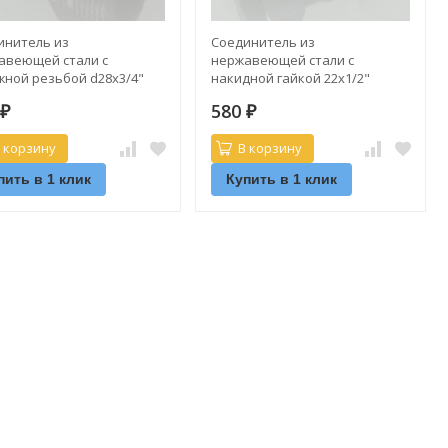
инитель из
Соединитель из
авеющей стали с
нержавеющей стали с
жной резьбой d28х3/4"
накидной гайкой 22х1/2"
c
ValTec
0
580
₽
₽
 корзину
В корзину
пить в 1 клик
Купить в 1 клик