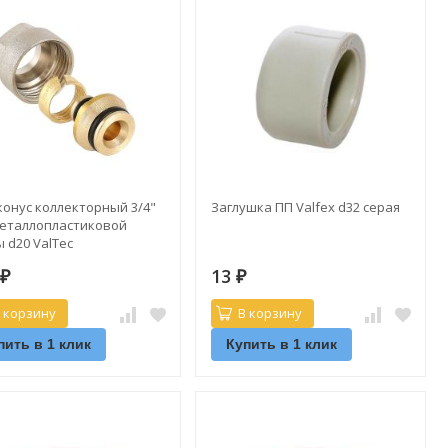
конус коллекторный 3/4"
Заглушка ПП Valfex d32 серая
металлопластиковой
 d20 ValTec
420.NVE.20/VT.4420.NE.20)
0
13
₽
₽
 корзину
В корзину
пить в 1 клик
Купить в 1 клик