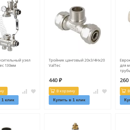
есительный узел
Тройник цанговый 20х3/4Нх20
Евро
ec 130мм
ValTec
для 
трубы
(VT.4
440
26
₽
ну
В корзину
В
 1 клик
Купить в 1 клик
Ку