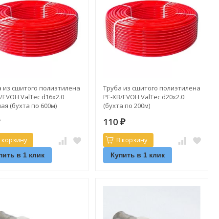
а из сшитого полиэтилена
Труба из сшитого полиэтилена
/EVOH ValTec d16х2.0
PE-XB/EVOH ValTec d20х2.0
ая (бухта по 600м)
(бухта по 200м)
110
₽
₽
 корзину
В корзину
пить в 1 клик
Купить в 1 клик