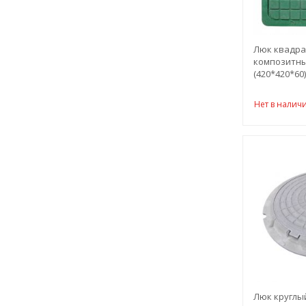
Люк квадра
композитны
(420*420*60
Нет в налич
Люк круглы