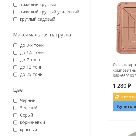
тяжелый круглый
тяжелый круглый усиленный
круглый садовый
Максимальная нагрузка
до 3-х тонн
до 1,5 тонн
до 7 тонн
Люк квадра
до 12 тонн
композитны
до 25 тонн
660*660*60 
1 280
₽
Цвет
В корзи
Черный
Купить в
Зеленый
Серый
коричневый
красный