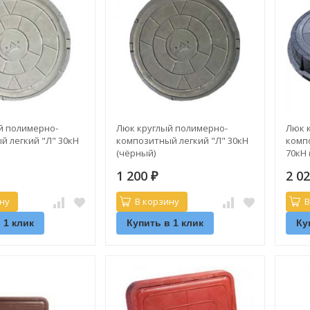
й полимерно-
Люк круглый полимерно-
Люк 
й легкий "Л" 30кН
композитный легкий "Л" 30кН
комп
(чёрный)
70кН 
1 200
2 0
₽
ну
В корзину
В
 1 клик
Купить в 1 клик
Ку