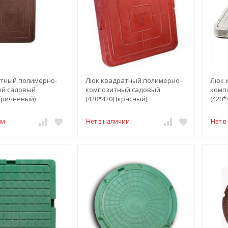
тный полимерно-
Люк квадратный полимерно-
Люк 
й садовый
композитный садовый
комп
коричневый)
(420*420) (красный)
(420*
ии
Нет в наличии
Нет в