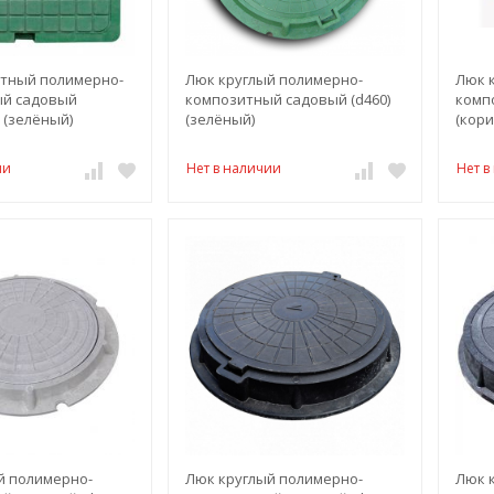
тный полимерно-
Люк круглый полимерно-
Люк 
й садовый
композитный садовый (d460)
комп
) (зелёный)
(зелёный)
(кор
ии
Нет в наличии
Нет в
й полимерно-
Люк круглый полимерно-
Люк 