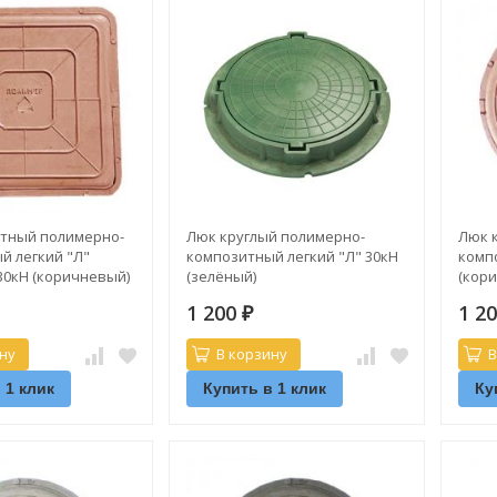
тный полимерно-
Люк круглый полимерно-
Люк 
й легкий "Л"
композитный легкий "Л" 30кН
комп
30кН (коричневый)
(зелёный)
(кор
1 200
1 2
₽
ну
В корзину
В
 1 клик
Купить в 1 клик
Ку