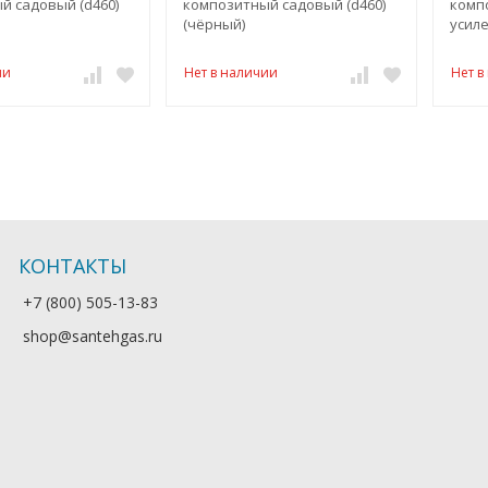
й садовый (d460)
композитный садовый (d460)
комп
(чёрный)
усил
(чёр
ии
Нет в наличии
Нет в
КОНТАКТЫ
+7 (800) 505-13-83
shop@santehgas.ru