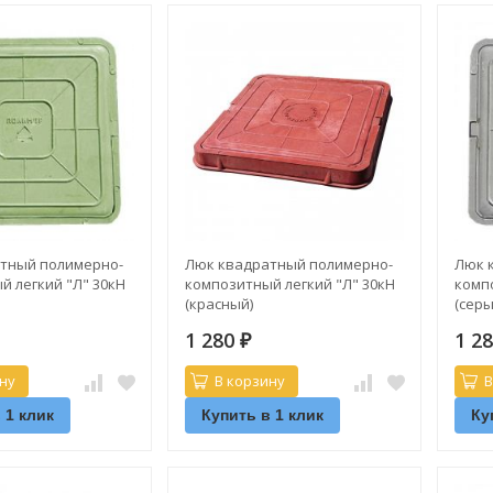
тный полимерно-
Люк квадратный полимерно-
Люк 
й легкий "Л" 30кН
композитный легкий "Л" 30кН
комп
(красный)
(серы
1 280
1 2
₽
ну
В корзину
В
 1 клик
Купить в 1 клик
Ку