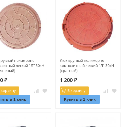
круглый полимерно-
Люк круглый полимерно-
озитный легкий "Л" 30кН
композитный легкий "Л" 30кН
ичневый)
(красный)
00
1 200
₽
₽
 корзину
В корзину
пить в 1 клик
Купить в 1 клик