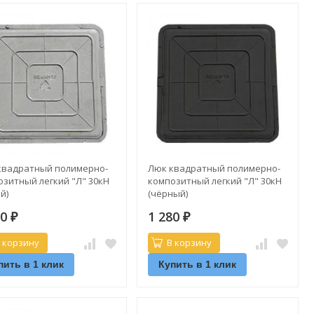
квадратный полимерно-
Люк квадратный полимерно-
озитный легкий "Л" 30кН
композитный легкий "Л" 30кН
й)
(чёрный)
80
1 280
₽
₽
 корзину
В корзину
пить в 1 клик
Купить в 1 клик