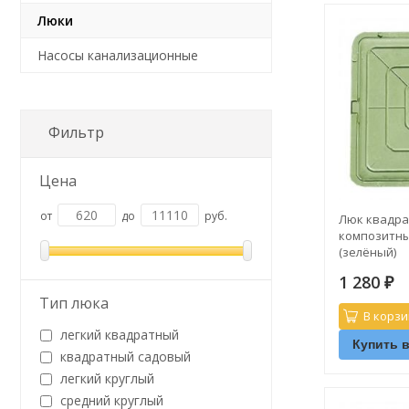
Люки
Насосы канализационные
Фильтр
Цена
от
до
руб.
Люк квадра
композитны
(зелёный)
1 280
₽
Тип люка
В корзи
легкий квадратный
Купить в
квадратный садовый
легкий круглый
средний круглый