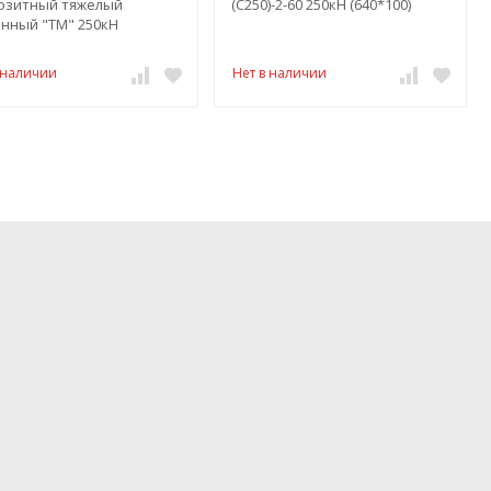
озитный тяжелый
(C250)-2-60 250кН (640*100)
енный "ТМ" 250кН
ный)
 наличии
Нет в наличии