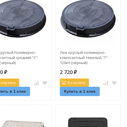
круглый полимерно-
Люк круглый полимерно-
озитный средний "С"
композитный тяжелый "Т"
(чёрный)
120кН (чёрный)
20
2 720
₽
₽
 корзину
В корзину
пить в 1 клик
Купить в 1 клик