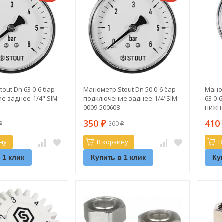
out Dn 63 0-6 бар
Манометр Stout Dn 50 0-6 бар
Мано
 заднее-1/4" SIM-
подключение заднее-1/4"SIM-
63 0
0009-500608
нижне
350
41
360
₽
₽
₽
ну
В корзину
В
 1 клик
Купить в 1 клик
Ку