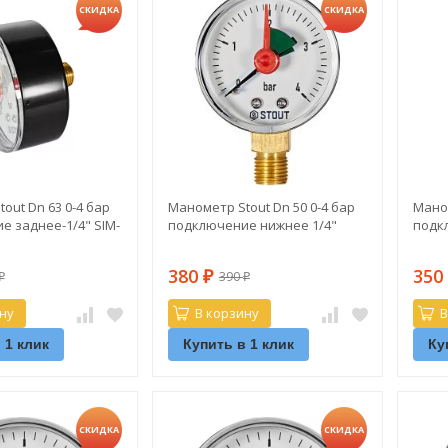
СКИДКА
СКИДКА
out Dn 63 0-4 бар
Манометр Stout Dn 50 0-4 бар
Маном
 заднее-1/4" SIM-
подключение нижнее 1/4"
подк
380
35
390
₽
₽
₽
ну
В корзину
В
 1 клик
Купить в 1 клик
Ку
СКИДКА
СКИДКА