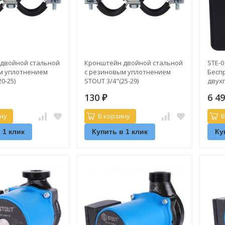
двойной стальной
Кронштейн двойной стальной
STE-0
м уплотнением
с резиновым уплотнением
Бесп
0-25)
STOUT 3/4"(25-29)
двух
ST-29
130
6 4
₽
ну
В корзину
В
 1 клик
Купить в 1 клик
Ку