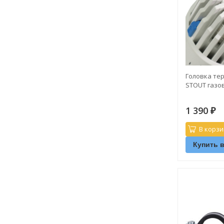
Головка те
STOUT газов
1 390
₽
В корзи
Купить в