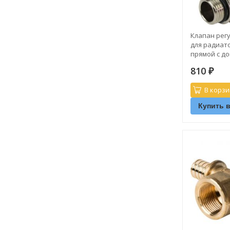
Клапан рег
для радиато
прямой с д
уплотнением
810
₽
В корзи
Купить в