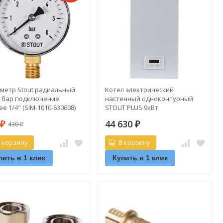
метр Stout радиальный
Котел электрический
-6 бар подключение
настенный одноконтурный
е 1/4" (SIM-1010-630608)
STOUT PLUS 9кВт
0
44 630
430
₽
₽
₽
 корзину
В корзину
пить в 1 клик
Купить в 1 клик