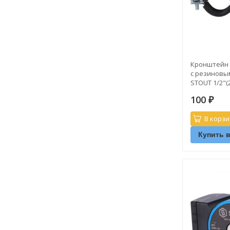
Кронштейн 
с резиновы
STOUT 1/2"(2
100
₽
В корзи
Купить в