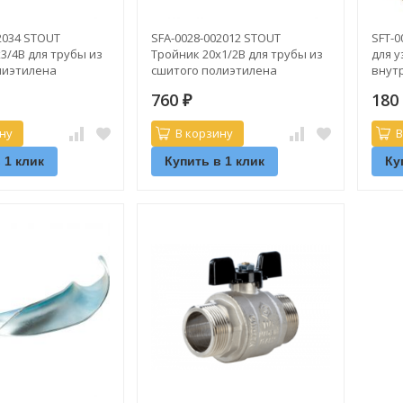
2034 STOUT
SFA-0028-002012 STOUT
SFT-
3/4В для трубы из
Тройник 20х1/2В для трубы из
для 
лиэтилена
сшитого полиэтилена
внутр
STOU
760
18
₽
ну
В корзину
В
 1 клик
Купить в 1 клик
Ку