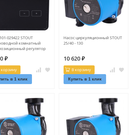
101-029422 STOUT
Насос циркуляционный STOUT
роводной комнатный
25/40 - 130
позиционный регулятор
4v, черный
90
10 620
₽
₽
 корзину
В корзину
пить в 1 клик
Купить в 1 клик