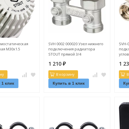
рмостатическая
SVH 0002 000020 Узел нижнего
SVH-0
ая M30x1.5
подключения радиатора
подк
STOUT прямой 3/4
углов
(дополнительно нужен SFT-
(доп
1 210
1 2
0049-000002)
₽
0049-
ну
В корзину
В
 1 клик
Купить в 1 клик
Ку