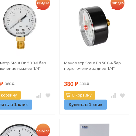
СКИДКА
СКИДКА
етр Stout Dn 50 0-6 бар
Манометр Stout Dn 50 0-4 бар
лючение нижнее 1/4"
подключение заднее 1/4"
0
380
360
390
₽
₽
₽
₽
 корзину
В корзину
пить в 1 клик
Купить в 1 клик
СКИДКА