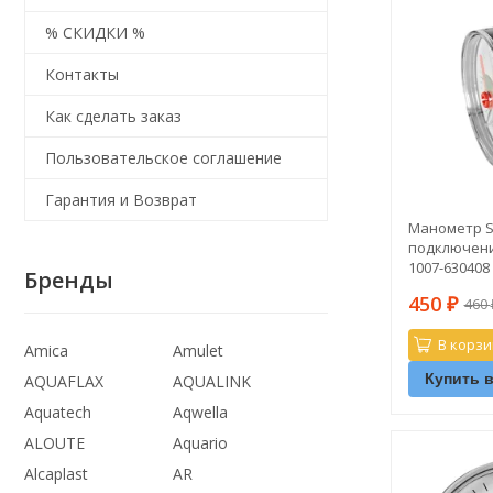
% СКИДКИ %
Контакты
Как сделать заказ
Пользовательское соглашение
Гарантия и Возврат
Манометр St
подключение
1007-630408
Бренды
450
460
₽
В корзи
Amica
Amulet
Купить в
AQUAFLAX
AQUALINK
Aquatech
Aqwella
ALOUTE
Aquario
Alcaplast
AR