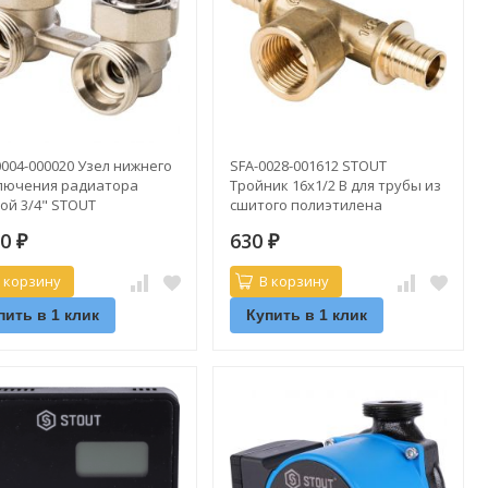
004-000020 Узел нижнего
SFA-0028-001612 STOUT
лючения радиатора
Тройник 16х1/2 В для трубы из
ой 3/4" STOUT
сшитого полиэтилена
олнительно нужен SFT-
30
630
000002)
₽
₽
 корзину
В корзину
пить в 1 клик
Купить в 1 клик