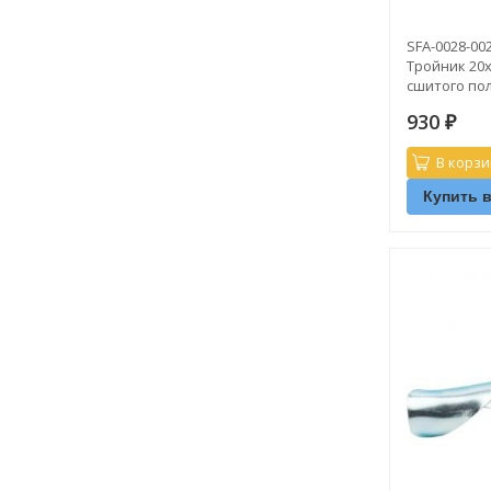
SFA-0028-00
Тройник 20х
сшитого по
930
₽
В корзи
Купить в