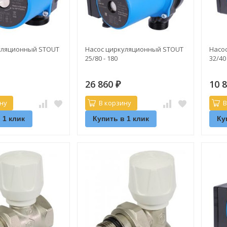
уляционный STOUT
Насос циркуляционный STOUT
Насо
25/80 - 180
32/40
26 860
10 
₽
ну
В корзину
В
 1 клик
Купить в 1 клик
Ку