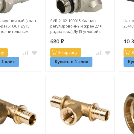
улировочный (кран
SVR-2102-100015 Клапан
Насо
ра) STOUT Ду15
регулировочный (кран для
25/40
ополнительным
радиатора) Ду15 угловой с
 (SVR-2122-100015)
дополнительным
680
10 
уплотнением STOUT
₽
ну
В корзину
В
 1 клик
Купить в 1 клик
Ку