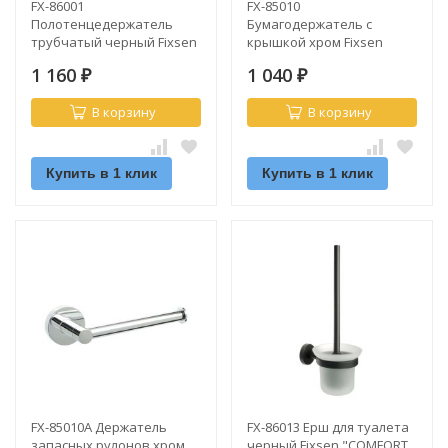
FX-86001
FX-85010
Полотенцедержатель
Бумагодержатель с
трубчатый черный Fixsen
крышкой хром Fixsen
"COMFORT BLACK"
"COMFORT CHROME"
1 160
1 040
₽
₽
В корзину
В корзину
Купить в 1 клик
Купить в 1 клик
FX-85010A Держатель
FX-86013 Ерш для туалета
запасных рулонов хром
черный Fixsen "COMFORT