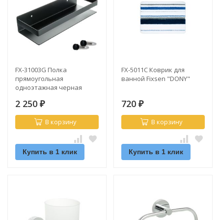
FX-31003G Полка
FX-5011C Коврик для
прямоугольная
ванной Fixsen "DONY"
одноэтажная черная
Fixsen "HOTEL"
2 250
720
₽
₽
В корзину
В корзину
Купить в 1 клик
Купить в 1 клик