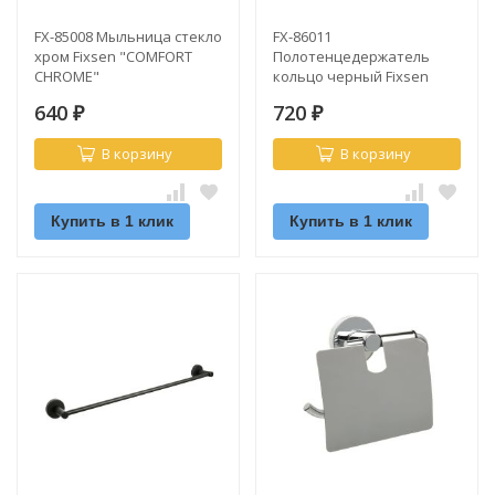
FX-85008 Мыльница стекло
FX-86011
хром Fixsen "COMFORT
Полотенцедержатель
CHROME"
кольцо черный Fixsen
"COMFORT BLACK"
640
720
₽
₽
В корзину
В корзину
Купить в 1 клик
Купить в 1 клик