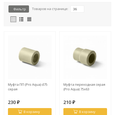
Товаров на странице:
Фильтр
36
Муфта ПП (Pro Aquа) d75
Муфта переходная серая
серая
(Pro Aquа) 75х63
230
210
₽
₽
В корзину
В корзину