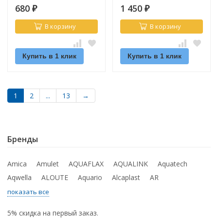
680
1 450
₽
₽
В корзину
В корзину
Купить в 1 клик
Купить в 1 клик
1
2
...
13
→
Бренды
Amica
Amulet
AQUAFLAX
AQUALINK
Aquatech
Aqwella
ALOUTE
Aquario
Alcaplast
AR
показать все
5% скидка на первый заказ.