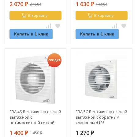
2 070
1 630
2 150
1 690
₽
₽
₽
₽
В корзину
В корзину
Купить в 1 клик
Купить в 1 клик
СКИДКА
ERA 4S Вентилятор осевой
ERA 5C Вентилятор осевой
вытяжной с
вытяжной с обратным
антимоскитной сеткой
клапаном d125
d100
1 400
1 270
1 450
₽
₽
₽