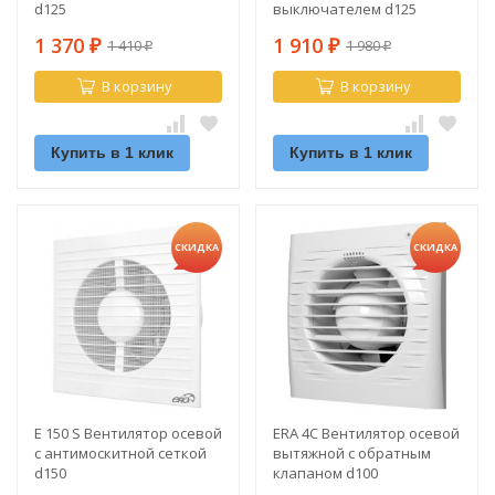
d125
выключателем d125
1 370
1 910
1 410
1 980
₽
₽
₽
₽
В корзину
В корзину
Купить в 1 клик
Купить в 1 клик
СКИДКА
СКИДКА
E 150 S Вентилятор осевой
ERA 4C Вентилятор осевой
с антимоскитной сеткой
вытяжной с обратным
d150
клапаном d100