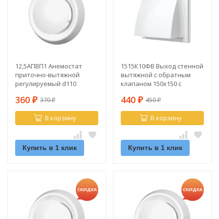
12,5АПВП1 Анемостат
1515К10ФВ Выход стенной
приточно-вытяжной
вытяжной с обратным
регулируемый d110
клапаном 150х150 с
фланцем d100
360
440
370
450
₽
₽
₽
₽
В корзину
В корзину
Купить в 1 клик
Купить в 1 клик
СКИДКА
СКИДКА