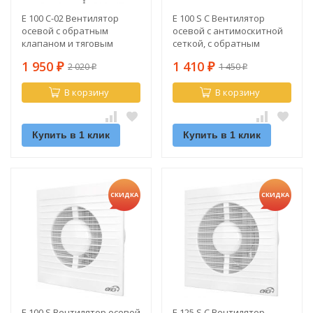
E 100 C-02 Вентилятор
E 100 S C Вентилятор
осевой с обратным
осевой с антимоскитной
клапаном и тяговым
сеткой, с обратным
выключателем d100
клапаном d100
1 950
1 410
2 020
1 450
₽
₽
₽
₽
В корзину
В корзину
Купить в 1 клик
Купить в 1 клик
СКИДКА
СКИДКА
E 100 S Вентилятор осевой
E 125 S C Вентилятор