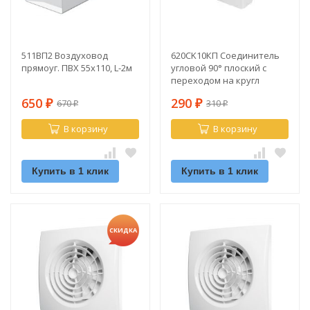
511ВП2 Воздуховод
620СK10КП Соединитель
прямоуг. ПВХ 55х110, L-2м
угловой 90° плоский с
переходом на кругл
650
290
670
310
₽
₽
₽
₽
В корзину
В корзину
Купить в 1 клик
Купить в 1 клик
СКИДКА