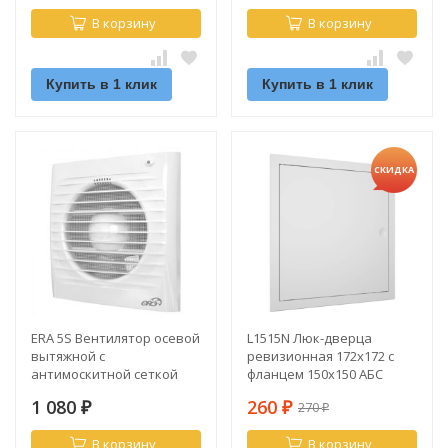
В корзину
В корзину
Купить в 1 клик
Купить в 1 клик
СКИДКА
ERA 5S Вентилятор осевой
L1515N Люк-дверца
вытяжной с
ревизионная 172х172 с
антимоскитной сеткой
фланцем 150х150 АБС
d125
1 080
260
270
₽
₽
₽
В корзину
В корзину