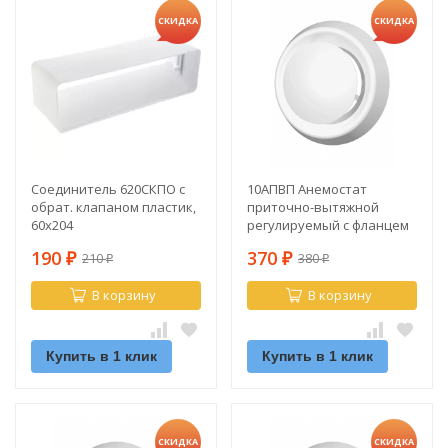
СКИДКА
СКИДКА
Соединитель 620СКПО с
10АПВП Анемостат
обрат. клапаном пластик,
приточно-вытяжной
60х204
регулируемый с фланцем
d100
190
370
210
380
₽
₽
₽
₽
В корзину
В корзину
Купить в 1 клик
Купить в 1 клик
СКИДКА
СКИДКА