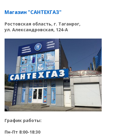
Магазин "САНТЕХГАЗ"
Ростовская область, г. Таганрог,
ул. Александровская, 124-А
График работы:
Пн-Пт 8:00-18:30