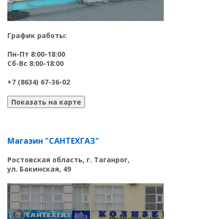
График работы:
Пн-Пт 8:00-18:00
Сб-Вс 8:00-18:00
+7
(8634)
67-36-02
Магазин "САНТЕХГАЗ"
Ростовская область, г. Таганрог,
ул. Бакинская, 49