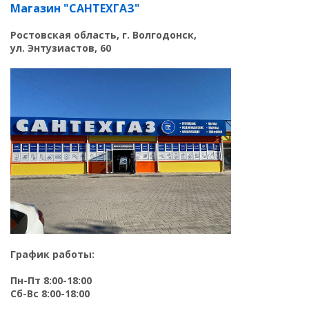
Магазин "САНТЕХГАЗ"
Ростовская область, г. Волгодонск,
ул. Энтузиастов, 60
График работы:
Пн-Пт 8:00-18:00
Сб-Вс 8:00-18:00