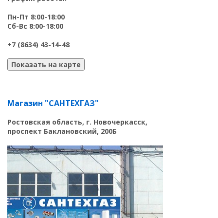
Пн-Пт 8:00-18:00
Сб-Вс 8:00-18:00
+7 (8634)
43-14-48
Магазин "САНТЕХГАЗ"
Ростовская область, г. Новочеркасск,
проспект Баклановский, 200Б