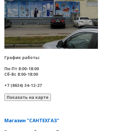
График работы:
Пн-Пт 8:00-18:00
Сб-Вс 8:00-18:00
+7
(8634)
34-12-27
Магазин "САНТЕХГАЗ"