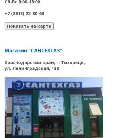
Сб-Вс 8:00-18:00
+7
(8613) 22-80-60
Магазин "САНТЕХГАЗ"
Краснодарский край, г. Тихорецк,
ул. Ленинградская, 138