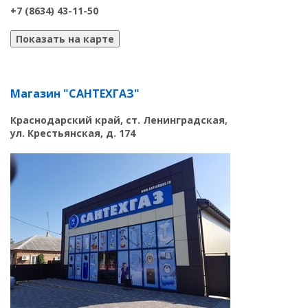
+7 (8634) 43-11-50
Магазин "САНТЕХГАЗ"
Краснодарский край, ст. Ленинградская,
ул. Крестьянская, д. 174