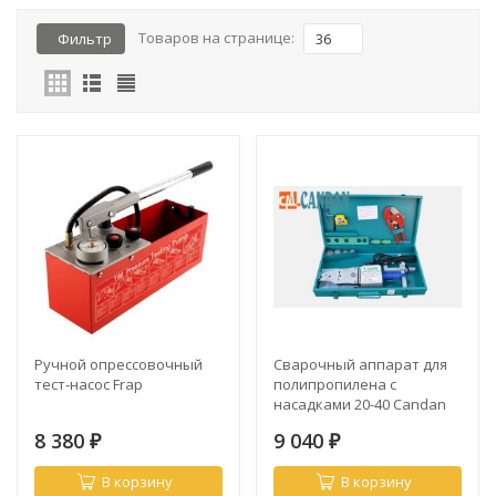
Товаров на странице:
Фильтр
36
Ручной опрессовочный
Сварочный аппарат для
тест-насос Frap
полипропилена с
насадками 20-40 Candan
1500Вт (СМ-01)
8 380
9 040
₽
₽
В корзину
В корзину