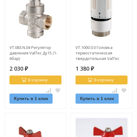
VT.083.N.04 Регулятор
VT.1000.0.0 Головка
давления ValTec Ду15 (1-
термостатическая
6бар)
твердотельная ValTec
2 030
1 380
₽
₽
В корзину
В корзину
Купить в 1 клик
Купить в 1 клик