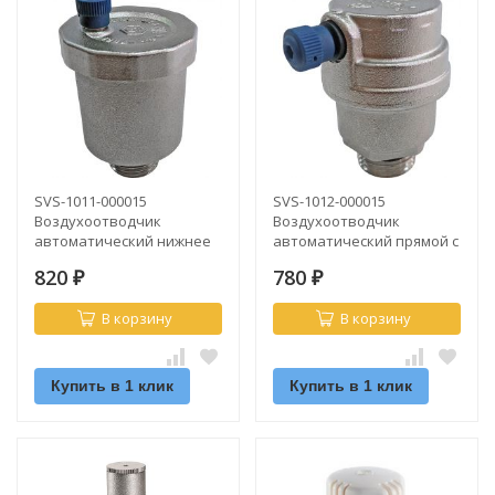
SVS-1011-000015
SVS-1012-000015
Воздухоотводчик
Воздухоотводчик
автоматический нижнее
автоматический прямой с
подключение Ду15 STOUT
боковым выпуском Ду15
820
780
₽
STOUT
₽
В корзину
В корзину
Купить в 1 клик
Купить в 1 клик