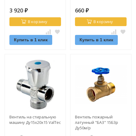
3 920
660
₽
₽
В корзину
В корзину
Купить в 1 клик
Купить в 1 клик
Вентиль на стиральную
Вентиль пожарный
машину Ду15х20х15 ValTec
латунный "БАЗ" 15Б3р
Ду50м/р