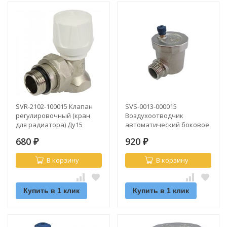
SVR-2102-100015 Клапан
SVS-0013-000015
регулировочный (кран
Воздухоотводчик
для радиатора) Ду15
автоматический боковое
угловой с
подключение Ду15 STOUT
680
920
дополнительным
₽
₽
уплотнением STOUT
В корзину
В корзину
Купить в 1 клик
Купить в 1 клик