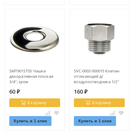
SMT901ST05 Чашка
SVC-0003-000015 Клапан
декоративная плоская
отсекающий д/
3/4", хром
воздухоотводчика 1/2"
Stout
60
160
₽
₽
В корзину
В корзину
Купить в 1 клик
Купить в 1 клик