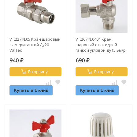
VT.227.N.05 Кран шаровый
VT.267.N.0404 Кран
с американкой Ду20
шаровый с накидной
ValTec
гайкой угловой Ду15 Бм/р
ValTec
940
690
₽
₽
В корзину
В корзину
Купить в 1 клик
Купить в 1 клик