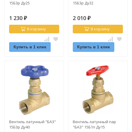
15Б3р Ду25
15Б3р Ду32
1 230
2 010
₽
₽
В корзину
В корзину
Купить в 1 клик
Купить в 1 клик
Вентиль латунный "БАЗ"
Вентиль латунный пар
15Б3р Ду40
"БАЗ" 15Б1п Ду15