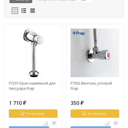
F7201 Кран нажимной для
F7302 Вентиль угловой
писсуара Frap
Frap
1 710
350
₽
₽
В корзину
В корзину