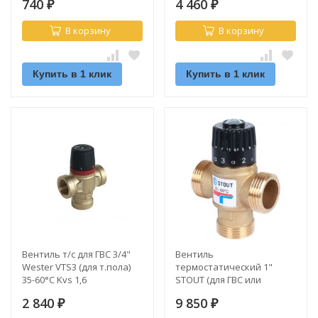
740
4 460
₽
₽
В корзину
В корзину
Купить в 1 клик
Купить в 1 клик
Вентиль т/с для ГВС 3/4"
Вентиль
Wester VTS3 (для т.пола)
термостатический 1"
35-60°С Kvs 1,6
STOUT (для ГВС или
теплого пола) (SVM-0120-
2 840
9 850
₽
166025) 35-60°С
₽