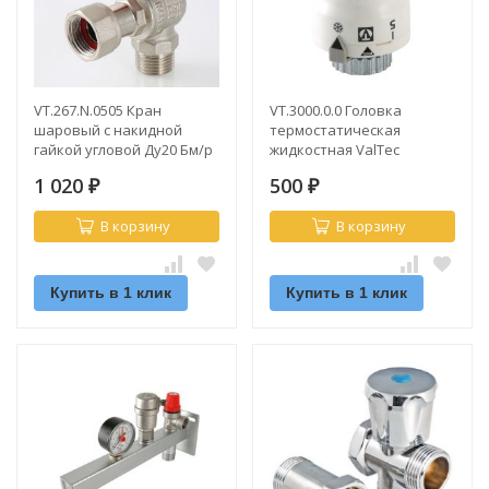
VT.267.N.0505 Кран
VT.3000.0.0 Головка
шаровый с накидной
термостатическая
гайкой угловой Ду20 Бм/р
жидкостная ValTec
ValTec
1 020
500
₽
₽
В корзину
В корзину
Купить в 1 клик
Купить в 1 клик