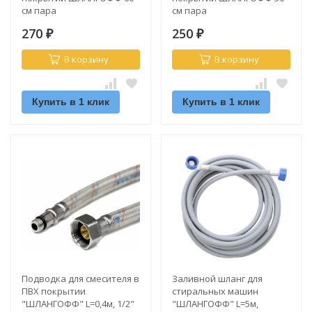
см пара
см пара
270
250
₽
₽
В корзину
В корзину
Купить в 1 клик
Купить в 1 клик
Подводка для смесителя в
Заливной шланг для
ПВХ покрытии
стиральных машин
"ШЛАНГОФФ" L=0,4м, 1/2"
"ШЛАНГОФФ" L=5м,