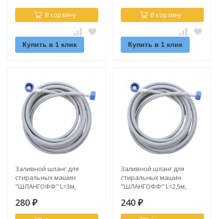
В корзину
В корзину
Купить в 1 клик
Купить в 1 клик
Заливной шланг для
Заливной шланг для
стиральных машин
стиральных машин
"ШЛАНГОФФ" L=3м,
"ШЛАНГОФФ" L=2,5м,
3/4"г-3/4"г/угол
3/4"г-3/4"г/угол
280
240
₽
₽