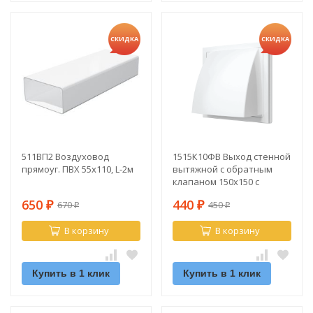
СКИДКА
СКИДКА
511ВП2 Воздуховод
1515К10ФВ Выход стенной
прямоуг. ПВХ 55х110, L-2м
вытяжной с обратным
клапаном 150х150 с
фланцем d100
650
440
670
450
₽
₽
₽
₽
В корзину
В корзину
Купить в 1 клик
Купить в 1 клик