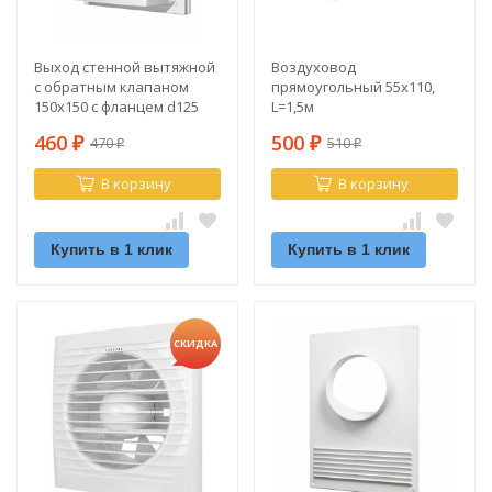
Выход стенной вытяжной
Воздуховод
с обратным клапаном
прямоугольный 55х110,
150х150 с фланцем d125
L=1,5м
460
500
470
510
₽
₽
₽
₽
В корзину
В корзину
Купить в 1 клик
Купить в 1 клик
СКИДКА