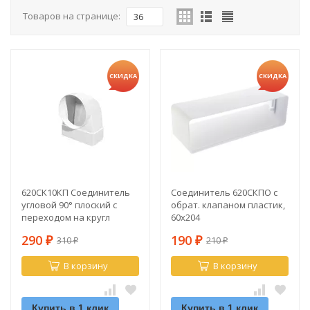
Товаров на странице:
36
СКИДКА
СКИДКА
620СK10КП Соединитель
Соединитель 620СКПО с
угловой 90° плоский с
обрат. клапаном пластик,
переходом на кругл
60х204
290
190
310
210
₽
₽
₽
₽
В корзину
В корзину
Купить в 1 клик
Купить в 1 клик