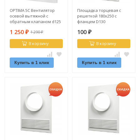
OPTIMA 5C Вентилятор
Площадка торцевая с
осевой вытяжной с
решеткой 180х250 с
обратным клапаном d125
фланцем D130
1 250
100
1 290
₽
₽
₽
В корзину
В корзину
Купить в 1 клик
Купить в 1 клик
СКИДКА
СКИДКА