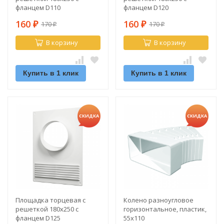
фланцем D110
фланцем D120
160
160
170
170
₽
₽
₽
₽
В корзину
В корзину
Купить в 1 клик
Купить в 1 клик
СКИДКА
СКИДКА
Площадка торцевая с
Колено разноугловое
решеткой 180х250 с
горизонтальное, пластик,
фланцем D125
55х110