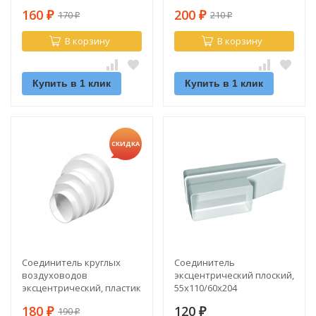
160
200
170
210
₽
₽
₽
₽
В корзину
В корзину
Купить в 1 клик
Купить в 1 клик
СКИДКА
Соединитель круглых
Соединитель
воздуховодов
эксцентрический плоский,
эксцентрический, пластик
55х110/60х204
D160/150/125/120/100/80
180
120
190
₽
₽
₽