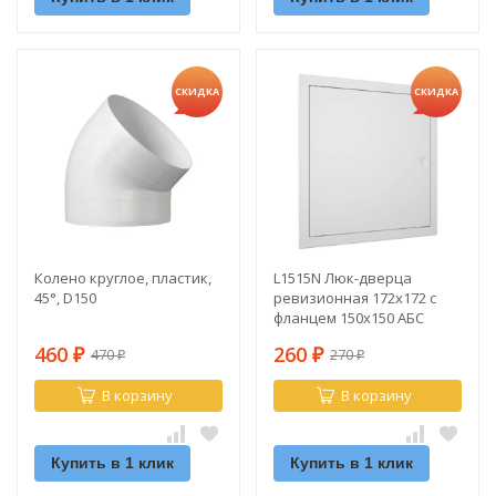
СКИДКА
СКИДКА
Колено круглое, пластик,
L1515N Люк-дверца
45°, D150
ревизионная 172х172 с
фланцем 150х150 АБС
460
260
470
270
₽
₽
₽
₽
В корзину
В корзину
Купить в 1 клик
Купить в 1 клик