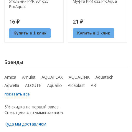
Угольник PPR 90° d25
Муфта PPR d32 ProAquа
ProAquа
16
21
₽
₽
Купить в 1 клик
Купить в 1 клик
Бренды
Amica
Amulet
AQUAFLAX
AQUALINK
Aquatech
Aqwella
ALOUTE
Aquario
Alcaplast
AR
показать все
5% скидка на первый заказ.
Спец. цена от суммы заказов
Куда мы доставляем