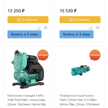
13 250
15 530
₽
₽
В корзину
В корзину
Купить в 1 клик
Купить в 1 клик
СКИДКА
СКИДКА
Насосная станция TAIFU
Поверхностный насос
TWE750(750Вт, Hmax-50м,
TAIFU TJSW/15M-1(1100Вт,
Qmax- 56л/мин, Hвсас-8м,
Hmax-58м, Qmax- 50л/мин)