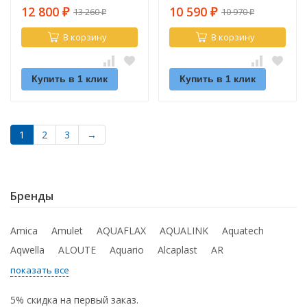
г/а 2л)
12 800
10 590
13 260
10 970
₽
₽
₽
₽
В корзину
В корзину
Купить в 1 клик
Купить в 1 клик
1
2
3
→
Бренды
Amica
Amulet
AQUAFLAX
AQUALINK
Aquatech
Aqwella
ALOUTE
Aquario
Alcaplast
AR
показать все
5% скидка на первый заказ.