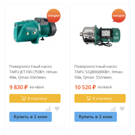
СКИДКА
СКИДКА
Поверхностный насос
Поверхностный насос
TAIFU JET100 (750Вт, Hmax-
TAIFU SGJ800(800Вт, Hmax-
40м, Qmax-50л/мин,
50м, Qmax- 55л/мин,
Hвсас-9м, чугун)
нержавеющая сталь)
9 830
10 520
10 180
10 900
₽
₽
₽
₽
В корзину
В корзину
Купить в 1 клик
Купить в 1 клик