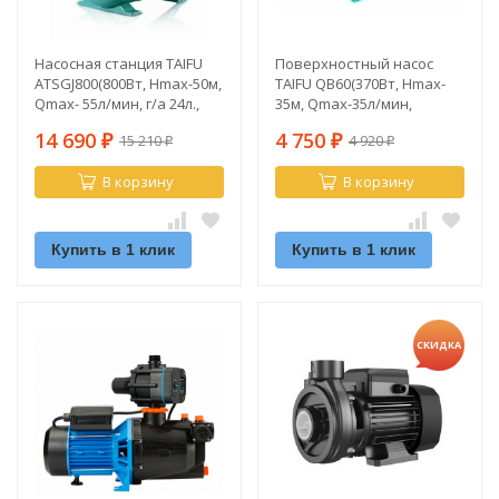
Насосная станция TAIFU
Поверхностный насос
ATSGJ800(800Вт, Hmax-50м,
TAIFU QB60(370Вт, Hmax-
Qmax- 55л/мин, г/а 24л.,
35м, Qmax-35л/мин,
нерж.)
Hвсас-8м, чугун)
14 690
4 750
15 210
4 920
₽
₽
₽
₽
В корзину
В корзину
Купить в 1 клик
Купить в 1 клик
СКИДКА