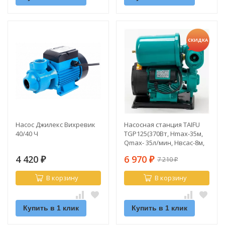
СКИДКА
Насос Джилекс Вихревик
Насосная станция TAIFU
40/40 Ч
TGP125(370Вт, Hmax-35м,
Qmax- 35л/мин, Hвсас-8м,
гидроаккумуляторный
4 420
6 970
7 210
₽
бак 2л.,чугун)
₽
₽
В корзину
В корзину
Купить в 1 клик
Купить в 1 клик