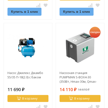
Купить в 1 клик
Купить в 1 клик
СКИДКА
Насос Джилекс Джамбо
Насосная станция
55/35 П-18(2.0) с баком
PUMPMAN S-BOX4-30
(350Вт, Hmax-30м, Qmax-
4.5м3/ч, Hвсас-4м, г/а 0,3л.)
11 690
14 110
14 610
₽
₽
₽
В корзину
В корзину