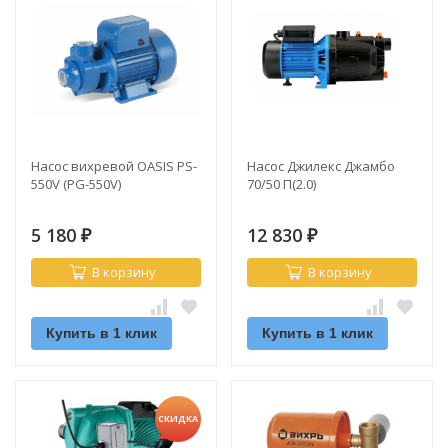
Насос вихревой OASIS PS-
Насос Джилекс Джамбо
550V (PG-550V)
70/50 П(2.0)
5 180
12 830
₽
₽
В корзину
В корзину
Купить в 1 клик
Купить в 1 клик
СКИДКА