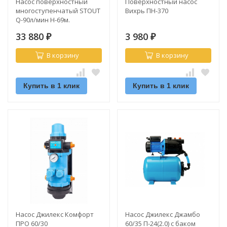
Насос поверхностный
Поверхностный насос
многоступенчатый STOUT
Вихрь ПН-370
Q-90л/мин H-69м.
33 880
3 980
₽
₽
В корзину
В корзину
Купить в 1 клик
Купить в 1 клик
Насос Джилекс Комфорт
Насос Джилекс Джамбо
ПРО 60/30
60/35 П-24(2.0) с баком