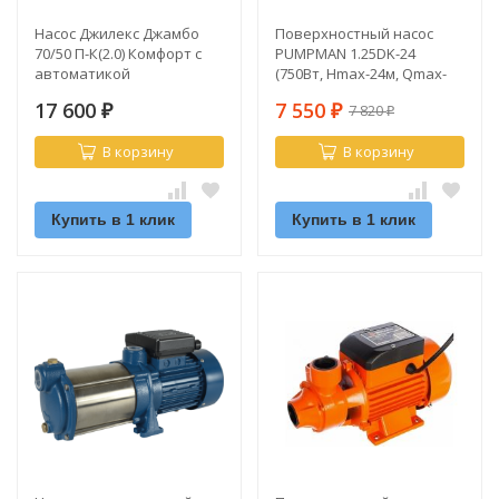
Насос Джилекс Джамбо
Поверхностный насос
70/50 П-К(2.0) Комфорт с
PUMPMAN 1.25DK-24
автоматикой
(750Вт, Hmax-24м, Qmax-
9м3/ч, Hвсас-8м, чугун)
17 600
7 550
7 820
₽
₽
₽
В корзину
В корзину
Купить в 1 клик
Купить в 1 клик