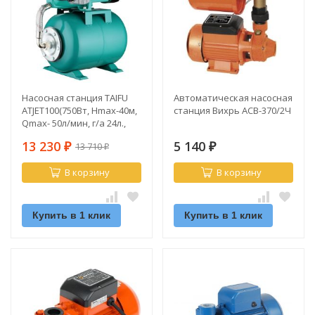
Насосная станция TAIFU
Автоматическая насосная
ATJET100(750Вт, Hmax-40м,
станция Вихрь АСВ-370/2Ч
Qmax- 50л/мин, г/а 24л.,
чугун)
13 230
5 140
13 710
₽
₽
₽
В корзину
В корзину
Купить в 1 клик
Купить в 1 клик