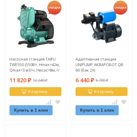
СКИДКА
СКИДКА
Насосная станция TAIFU
Адаптивная станция
TWE550 (550Вт, Hmax=42м,
UNIPUMP АКВАРОБОТ QB
Qmax=3 м3/ч, Hвсас=8м, г/
60 (бак 2л)
а 2л.,)
11 820
6 440
12 240
6 700
₽
₽
₽
₽
В корзину
В корзину
Купить в 1 клик
Купить в 1 клик