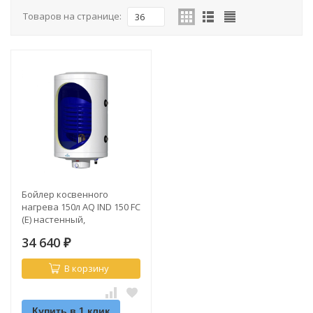
Товаров на странице:
36
Бойлер косвенного
нагрева 150л AQ IND 150 FC
(Е) настенный,
стеклоэмаль УЦЕНКА/
34 640
ВМЯТИНА
₽
В корзину
Купить в 1 клик