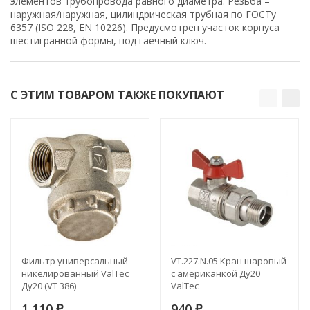
элементов трубопровода равного диаметра. Резьба –
наружная/наружная, цилиндрическая трубная по ГОСТу
6357 (ISO 228, EN 10226). Предусмотрен участок корпуса
шестигранной формы, под гаечный ключ.
С ЭТИМ ТОВАРОМ ТАКЖЕ ПОКУПАЮТ
Фильтр универсальный
VT.227.N.05 Кран шаровый
никелированный ValTec
с американкой Ду20
Ду20 (VT 386)
ValTec
1 110
940
₽
₽