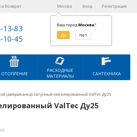
 и Возврат
Москва
Вход
Регистрация
Ваш город
Москва
?
5-13-83
Корзина (
0
)
3-10-45
на сумму
0
₽
РАСХОДНЫЕ
ОТОПЛЕНИЕ
САНТЕХНИКА
МАТЕРИАЛЫ
мой (американка) латунный никелированный ValTec Ду25
елированный ValTec Ду25
006