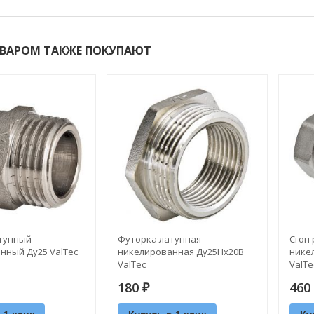
ОВАРОМ ТАКЖЕ ПОКУПАЮТ
тунный
Футорка латунная
Сгон
нный Ду25 ValTec
никелированная Ду25Нх20В
нике
ValTec
ValTe
180
460
₽