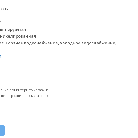
0006
"
яя-наружная
 никелированная
ия
Горячее водоснабжение, холодное водоснабжение,
и
и
олько для интернет-магазина
т цен в розничных магазинах
к