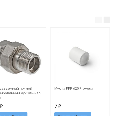
 разъемный прямой
Муфта PPR d20 ProAquа
лированный Ду20 вн-нар
c
7
₽
₽