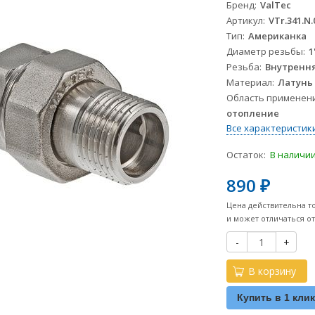
Бренд
ValTec
Артикул
VTr.341.N.
Тип
Американка
Диаметр резьбы
1
Резьба
Внутренн
Материал
Латунь
Область применен
отопление
Все характеристик
Остаток:
В наличи
890
₽
Цена действительна т
и может отличаться о
-
+
В корзину
Купить в 1 кли