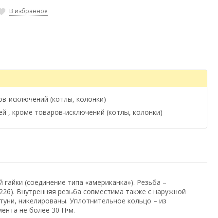
В избранное
ов-исключений (котлы, колонки)
ей , кроме товаров-исключений (котлы, колонки)
гайки (соединение типа «американка»). Резьба –
0226). Внутренняя резьба совместима также с наружной
атуни, никелированы. Уплотнительное кольцо – из
ента не более 30 H•м.