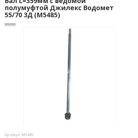
Вал L=359мм с ведомой
полумуфтой Джилекс Водомет
55/70 3Д (М5485)
!!!!!!!!!!!!
Артикул:
М5485