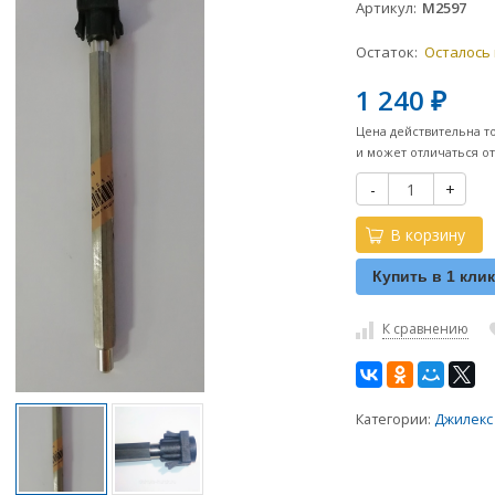
Артикул
М2597
Остаток:
Осталось
1 240
₽
Цена действительна т
и может отличаться о
-
+
В корзину
Купить в 1 кли
К сравнению
Категории:
Джилекс