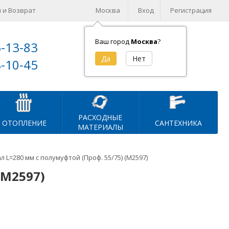
 и Возврат
Москва
Вход
Регистрация
Ваш город
Москва
?
5-13-83
Корзина (
0
)
3-10-45
на сумму
0
₽
РАСХОДНЫЕ
ОТОПЛЕНИЕ
САНТЕХНИКА
МАТЕРИАЛЫ
л L=280 мм с полумуфтой (Проф. 55/75) (М2597)
(М2597)