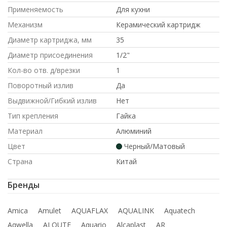
Применяемость
Для кухни
Механизм
Керамический картридж
Диаметр картриджа, мм
35
Диаметр присоединения
1/2"
Кол-во отв. д/врезки
1
Поворотный излив
Да
Выдвижной/Гибкий излив
Нет
Тип крепления
Гайка
Материал
Алюминий
Цвет
Черный/Матовый
Страна
Китай
Бренды
Amica
Amulet
AQUAFLAX
AQUALINK
Aquatech
Aqwella
ALOUTE
Aquario
Alcaplast
AR