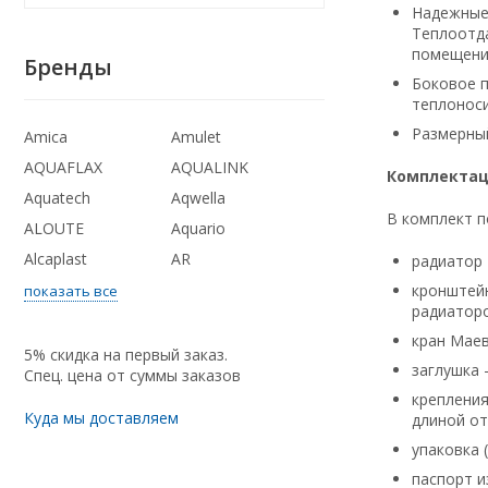
Надежные 
Теплоотда
помещении
Бренды
Боковое п
теплоноси
Размерный
Amica
Amulet
AQUAFLAX
AQUALINK
Комплекта
Aquatech
Aqwella
В комплект п
ALOUTE
Aquario
Alcaplast
AR
радиатор -
кронштейн
показать все
радиаторо
кран Маевс
5% скидка на первый заказ.
заглушка -
Спец. цена от суммы заказов
крепления
Куда мы доставляем
длиной от
упаковка 
паспорт и