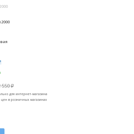
.2000
0.2000
овая
и
и
2 550
₽
олько для интернет-магазина
т цен в розничных магазинах
к