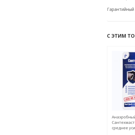
Гарантийный 
С ЭТИМ Т
Анаэробный
Сантехмасте
среднее ус