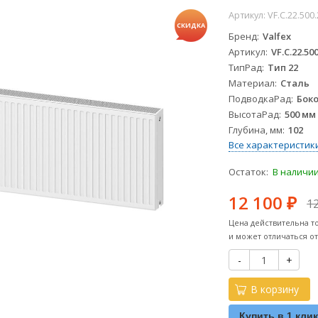
Артикул:
VF.C.22.500
СКИДКА
Бренд
Valfex
Артикул
VF.C.22.50
ТипРад
Тип 22
Материал
Сталь
ПодводкаРад
Бок
ВысотаРад
500 мм
Глубина, мм
102
Все характеристик
Остаток:
В наличи
12 100
1
₽
Цена действительна т
и может отличаться о
-
+
В корзину
Купить в 1 кли