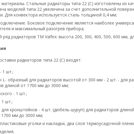
материалы. Стальные радиаторы типа 22 (C) изготовлены из ка
ча моделей типа 22 увеличена за счет дополнительной поверхн
. Для конвектора используется сталь толщиной 0,4 мм;
одключение. Боковое подключение является наиболее универс
теля и максимальный разогрев прибора;
 ряд радиаторов TM Valfex: высота 200, 300, 400, 500, 600 мм, д
ция
оставки радиаторов типа 22 (C) входят:
 1 шт.;
 L- образный для радиаторов высотой от 300 мм - 2 шт. - для ра
в длиной от 1700 мм до 3000 мм;
кого - 1 шт.;
 1 шт.;
 для кронштейнов - 4 шт. (дюбель-шуруп) для радиаторов длиной
 1700 мм до 3000 мм;
(пластиковые уголки и накладки, два слоя термоусадочной пленки
зделия.