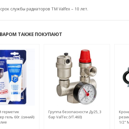
срок службы радиаторов TM Valfex – 10 лет.
ОВАРОМ ТАКЖЕ ПОКУПАЮТ
 герметик
Группа безопасности Ду25, 3
Крон
р гель 60г. (синий)
бар ValTec (VT.460)
рези
илие
1/2" 