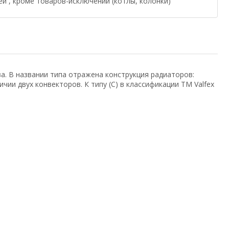
ей , кроме товаров-исключений (котлы, колонки)
. В названии типа отражена конструкция радиаторов:
чии двух конвекторов. К типу (C) в классификации TM Valfex