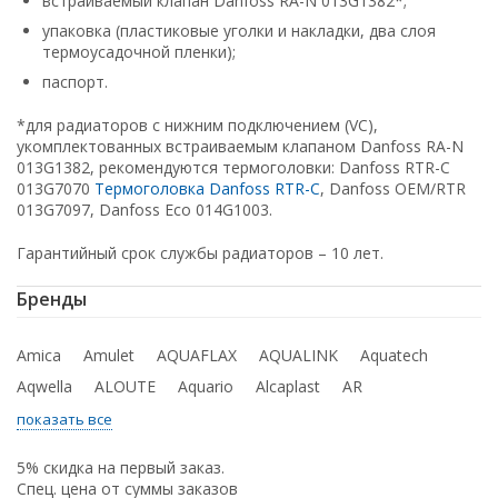
встраиваемый клапан Danfoss RA-N 013G1382*;
упаковка (пластиковые уголки и накладки, два слоя
термоусадочной пленки);
паспорт.
*для радиаторов с нижним подключением (VC),
укомплектованных встраиваемым клапаном Danfoss RA-N
013G1382, рекомендуются термоголовки: Danfoss RTR-C
013G7070
Термоголовка Danfoss RTR-C
, Danfoss OEM/RTR
013G7097, Danfoss Eco 014G1003.
Гарантийный срок службы радиаторов – 10 лет.
Бренды
Amica
Amulet
AQUAFLAX
AQUALINK
Aquatech
Aqwella
ALOUTE
Aquario
Alcaplast
AR
показать все
5% скидка на первый заказ.
Спец. цена от суммы заказов