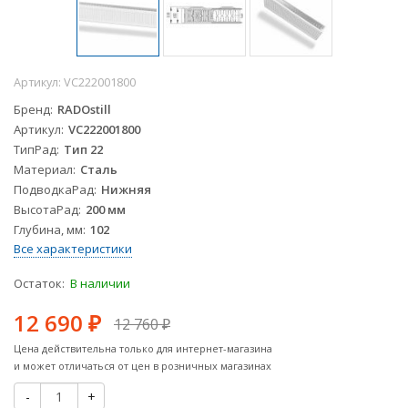
Артикул:
VC222001800
Бренд
RADOstill
Артикул
VC222001800
ТипРад
Тип 22
Материал
Сталь
ПодводкаРад
Нижняя
ВысотаРад
200 мм
Глубина, мм
102
Все характеристики
Остаток:
В наличии
12 690
12 760
₽
₽
Цена действительна только для интернет-магазина
и может отличаться от цен в розничных магазинах
-
+