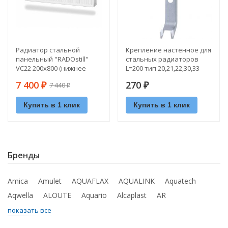
Радиатор стальной
Крепление настенное для
панельный "RADOstill"
стальных радиаторов
VC22 200х800 (нижнее
L=200 тип 20,21,22,30,33
подкл.; 860 Вт)
Rommer
7 400
270
7 440
₽
₽
₽
Купить в 1 клик
Купить в 1 клик
Бренды
Amica
Amulet
AQUAFLAX
AQUALINK
Aquatech
Aqwella
ALOUTE
Aquario
Alcaplast
AR
показать все