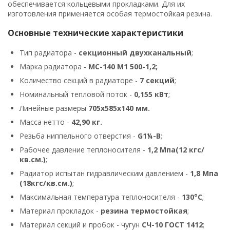
обеспечивается кольцевыми прокладками. Для их
изготовления применяется особая термостойкая резина.
Основные технические характеристики
Тип радиатора -
секционный двухканальный
;
Марка радиатора -
МС-140 М1 500-1,2;
Количество секций в радиаторе -
7 секций
;
Номинальный тепловой поток -
0,155 кВт
;
Линейные размеры
705х585х140 мм.
Масса нетто -
42,90 кг.
Резьба ниппельного отверстия -
G1¼-B
;
Рабочее давление теплоносителя -
1,2 Мпа(12 кгс/
кв.см.)
;
Радиатор испытан гидравлическим давлением -
1,8 Мпа
(18кгс/кв.см.)
;
Максимальная температура теплоносителя -
130°С
;
Материал прокладок -
резина термостойкая
;
Материал секций и пробок - чугун
СЧ-10 ГОСТ 1412
;