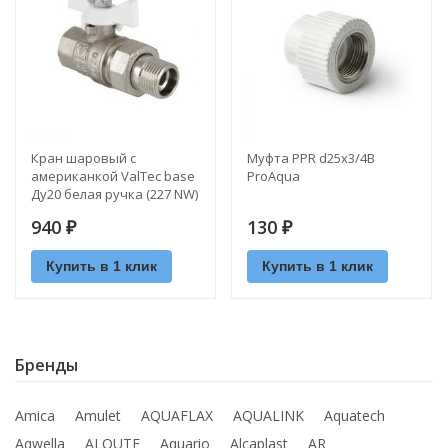
Кран шаровый с
Муфта PPR d25х3/4В
американкой ValTec base
ProAquа
Ду20 белая ручка (227 NW)
940
130
₽
₽
Купить в 1 клик
Купить в 1 клик
Бренды
Amica
Amulet
AQUAFLAX
AQUALINK
Aquatech
Aqwella
ALOUTE
Aquario
Alcaplast
AR