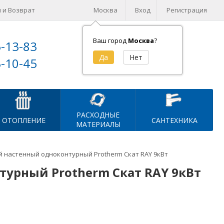
 и Возврат
Москва
Вход
Регистрация
Ваш город
Москва
?
5-13-83
Корзина (
0
)
3-10-45
на сумму
0
₽
РАСХОДНЫЕ
ОТОПЛЕНИЕ
САНТЕХНИКА
МАТЕРИАЛЫ
й настенный одноконтурный Protherm Скат RAY 9кВт
турный Protherm Скат RAY 9кВт