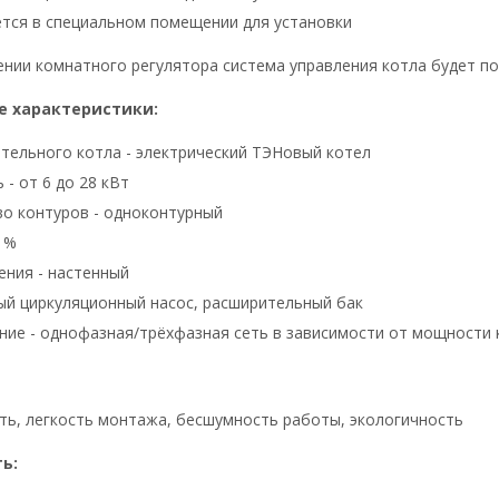
тся в специальном помещении для установки
нии комнатного регулятора система управления котла будет п
е характеристики:
тельного котла - электрический ТЭНовый котел
- от 6 до 28 кВт
о контуров - одноконтурный
5 %
ения - настенный
й циркуляционный насос, расширительный бак
ие - однофазная/трёхфазная сеть в зависимости от мощности 
ь, легкость монтажа, бесшумность работы, экологичность
ь: