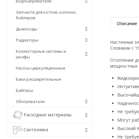
Водонагреватели
Запчасти для котлов, колонок,
бойлеров
Описание
Дымоходы
Радиаторы
Настенные эл
Словакии с 19
Коллекторные системы и
шкафы
Отопление дл
мощностных м
Насосы циркуляционные
Жидкокрис
Баки расширительные
Интуитив
Байпасы
Высочайш
Обогреватели
Надежност
Не требую
Расходные материалы
Могут раб
Высокий К
Сантехника
Не требуе