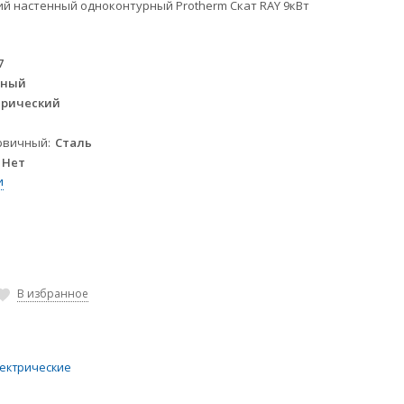
ий настенный одноконтурный Protherm Скат RAY 9кВт
7
нный
трический
рвичный
Сталь
Нет
и
В избранное
лектрические