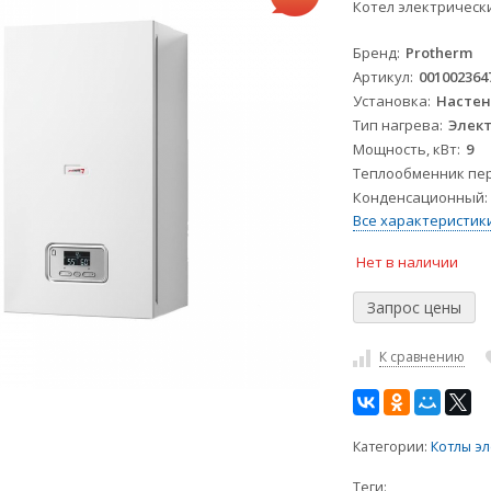
Котел электрическ
Бренд
Protherm
Артикул
001002364
Установка
Насте
Тип нагрева
Элек
Мощность, кВт
9
Теплообменник пе
Конденсационный
Все характеристик
Нет в наличии
К сравнению
Категории:
Котлы э
Теги: