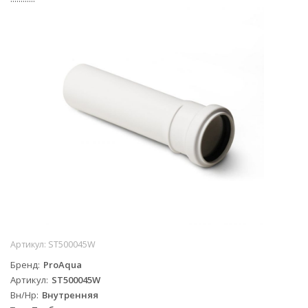
Артикул:
ST500045W
Бренд
ProAqua
Артикул
ST500045W
Вн/Нр
Внутренняя