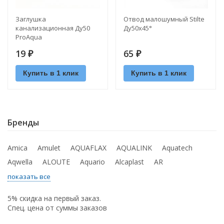
Заглушка
Отвод малошумный Stilte
канализационная Ду50
Ду50х45°
ProAqua
19
65
₽
₽
Купить в 1 клик
Купить в 1 клик
Бренды
Amica
Amulet
AQUAFLAX
AQUALINK
Aquatech
Aqwella
ALOUTE
Aquario
Alcaplast
AR
показать все
5% скидка на первый заказ.
Спец. цена от суммы заказов