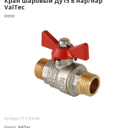
Кран шаровый Ду15 Б нар/нар
ValTec
!!!!!!!!!!!!
Артикул:
VT.219.N.04
Бренд
ValTec