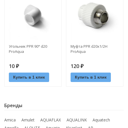
Угольник PPR 90° d20
Муфта PPR d20х1/2Н
ProAquа
ProAquа
10
120
₽
₽
Купить в 1 клик
Купить в 1 клик
Бренды
Amica
Amulet
AQUAFLAX
AQUALINK
Aquatech
Aqwella
ALOUTE
Aquario
Alcaplast
AR