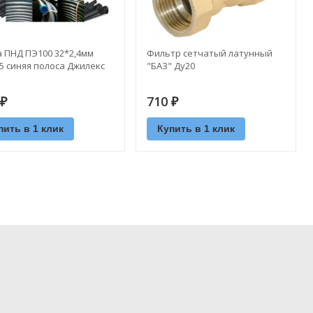
 ПНД ПЭ100 32*2,4мм
Фильтр сетчатый латунный
5 синяя полоса Джилекс
"БАЗ" Ду20
710
₽
₽
пить в 1 клик
Купить в 1 клик