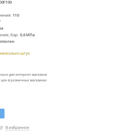
00F100
нения
110
"
яя
ние, бар
0,6 МПа
опилен
 несколько штук
олько для интернет-магазина
т цен в розничных магазинах
к
В избранное