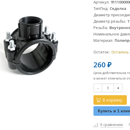
Артикул
911100000
ТипПнд
Седелка
Диаметр присоеди
Диаметр резьбы
1
Резьба
Внутренн
Номинальное давле
Материал
Полипр
Остаток:
Осталось
260
₽
Цена действительна т
и может отличаться о
-
+
В корзину
Купить в 1 кли
К сравнению