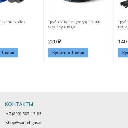
2х3/4Н Valfex
Труба STRplast (вода) ПЭ-100
Труба
SDR 17 д.63х3,8
PN12,
220
140
₽
 1 клик
Купить в 1 клик
Ку
КОНТАКТЫ
+7 (800) 505-13-83
shop@santehgas.ru