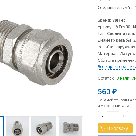
Соединитель м/пл. V
Бренд
ValTec
Артикул
VTm.301.N
Тип
Соединитель
Диаметр резьбы
3
Резьба
Наружная
Материал
Латунь
Область применен
Все характеристик
Остаток:
В наличи
560
₽
Цена действительна т
и может отличаться о
-
+
В корзину