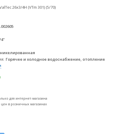
alTec 26х3/4Н (VTm 301) (5/70)
.002605
/4"
 никелированная
ия
Горячее и холодное водоснабжение, отопление
и
и
олько для интернет-магазина
т цен в розничных магазинах