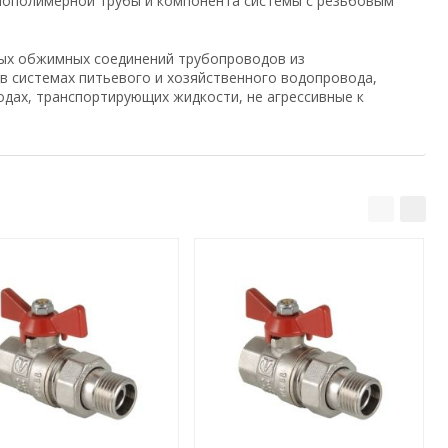
лополимерной трубы и компонента системы с резьбовым
ых обжимных соединений трубопроводов из
) в системах питьевого и хозяйственного водопровода,
одах, транспортирующих жидкости, не агрессивные к