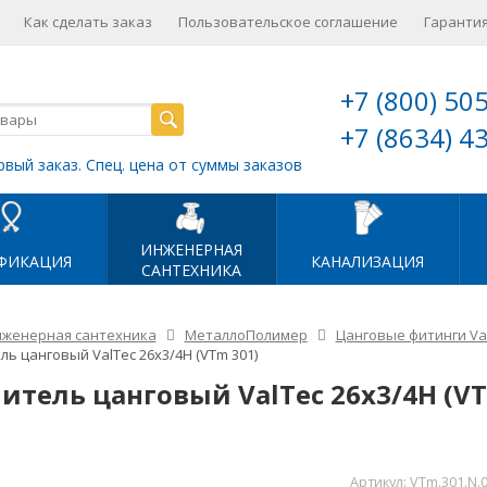
Как сделать заказ
Пользовательское соглашение
Гарантия
+7 (800) 50
+7 (8634) 4
рвый заказ. Спец. цена от суммы заказов
ИНЖЕНЕРНАЯ
ФИКАЦИЯ
КАНАЛИЗАЦИЯ
САНТЕХНИКА
женерная сантехника
МеталлоПолимер
Цанговые фитинги Val
ь цанговый ValTec 26х3/4Н (VTm 301)
итель цанговый ValTec 26х3/4Н (VT
Артикул:
VTm.301.N.