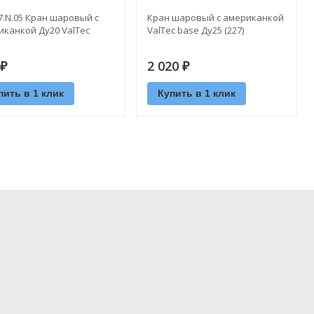
7.N.05 Кран шаровый с
Кран шаровый с американкой
канкой Ду20 ValTec
ValTec base Ду25 (227)
2 020
₽
₽
пить в 1 клик
Купить в 1 клик