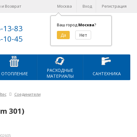
 и Возврат
Москва
Вход
Регистрация
Ваш город
Москва
?
5-13-83
Корзина (
0
)
3-10-45
на сумму
0
₽
РАСХОДНЫЕ
ОТОПЛЕНИЕ
САНТЕХНИКА
МАТЕРИАЛЫ
tec
Соединители
m 301)
002605