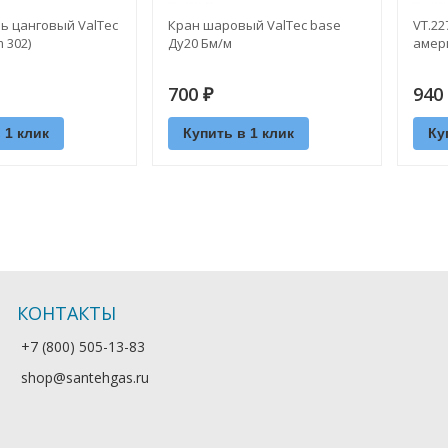
ь цанговый ValTec
Кран шаровый ValTec base
VT.22
 302)
Ду20 Бм/м
амери
700
940
₽
 1 клик
Купить в 1 клик
Ку
КОНТАКТЫ
+7 (800) 505-13-83
shop@santehgas.ru