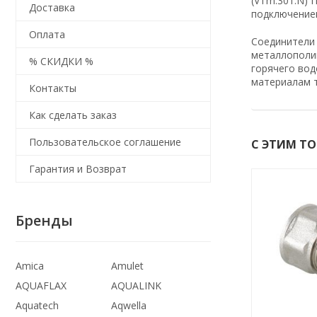
(VTm.301.N) 
Доставка
подключением
Оплата
Соединители
металлополим
% СКИДКИ %
горячего вод
материалам т
Контакты
Как сделать заказ
Пользовательское соглашение
С ЭТИМ Т
Гарантия и Возврат
Бренды
Amica
Amulet
AQUAFLAX
AQUALINK
Aquatech
Aqwella