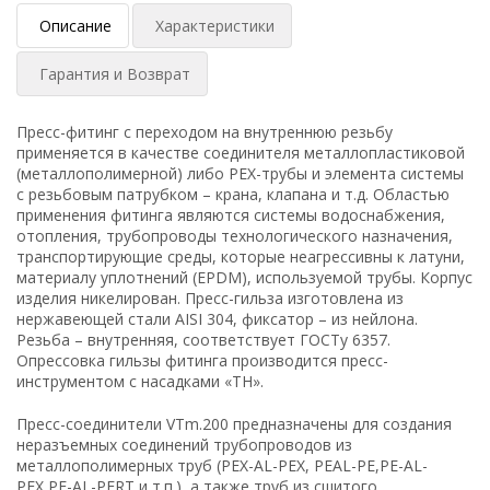
Описание
Характеристики
Гарантия и Возврат
Пресс-фитинг с переходом на внутреннюю резьбу
применяется в качестве соединителя металлопластиковой
(металлополимерной) либо PEX-трубы и элемента системы
с резьбовым патрубком – крана, клапана и т.д. Областью
применения фитинга являются системы водоснабжения,
отопления, трубопроводы технологического назначения,
транспортирующие среды, которые неагрессивны к латуни,
материалу уплотнений (EPDM), используемой трубы. Корпус
изделия никелирован. Пресс-гильза изготовлена из
нержавеющей стали AISI 304, фиксатор – из нейлона.
Резьба – внутренняя, соответствует ГОСТу 6357.
Опрессовка гильзы фитинга производится пресс-
инструментом с насадками «ТН».
Пресс-соединители VTm.200 предназначены для создания
неразъемных соединений трубопроводов из
металлополимерных труб (PEX-AL-PEX, PEAL-PE,PE-AL-
PEX,PE-AL-PERT и т.п.), а также труб из сшитого