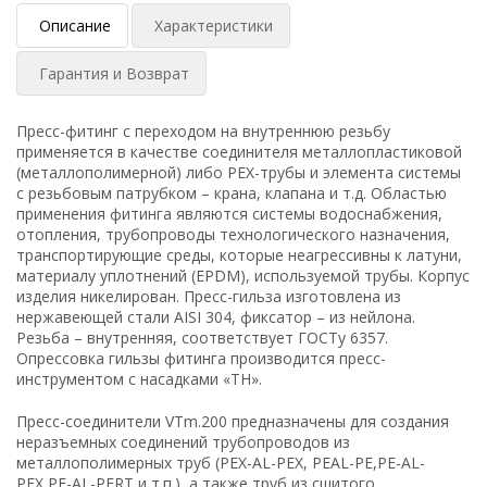
Описание
Характеристики
Гарантия и Возврат
Пресс-фитинг с переходом на внутреннюю резьбу
применяется в качестве соединителя металлопластиковой
(металлополимерной) либо PEX-трубы и элемента системы
с резьбовым патрубком – крана, клапана и т.д. Областью
применения фитинга являются системы водоснабжения,
отопления, трубопроводы технологического назначения,
транспортирующие среды, которые неагрессивны к латуни,
материалу уплотнений (EPDM), используемой трубы. Корпус
изделия никелирован. Пресс-гильза изготовлена из
нержавеющей стали AISI 304, фиксатор – из нейлона.
Резьба – внутренняя, соответствует ГОСТу 6357.
Опрессовка гильзы фитинга производится пресс-
инструментом с насадками «ТН».
Пресс-соединители VTm.200 предназначены для создания
неразъемных соединений трубопроводов из
металлополимерных труб (PEX-AL-PEX, PEAL-PE,PE-AL-
PEX,PE-AL-PERT и т.п.), а также труб из сшитого