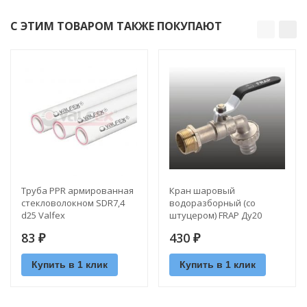
С ЭТИМ ТОВАРОМ ТАКЖЕ ПОКУПАЮТ
Труба PPR армированная
Кран шаровый
стекловолокном SDR7,4
водоразборный (со
d25 Valfex
штуцером) FRAP Ду20
83
430
₽
₽
Купить в 1 клик
Купить в 1 клик