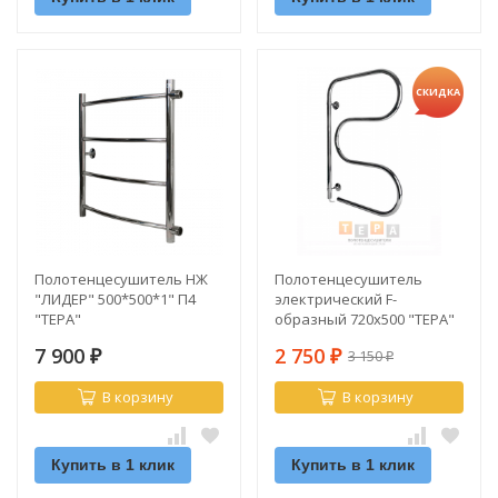
СКИДКА
Полотенцесушитель НЖ
Полотенцесушитель
"ЛИДЕР" 500*500*1" П4
электрический F-
"ТЕРА"
образный 720х500 "ТЕРА"
7 900
2 750
3 150
₽
₽
₽
В корзину
В корзину
Купить в 1 клик
Купить в 1 клик