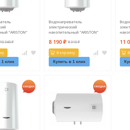
атель
Водонагреватель
Водо
кий
электрический
элек
ный "ARISTON"
накопительный "ARISTON"
нако
30 V SLIM
PRO1 R ABS 40 V SLIM (верт.)
PRO1 
8 190
11 
10 340
8 310
₽
₽
₽
ну
В корзину
В
 1 клик
Купить в 1 клик
Ку
СКИДКА
СКИДКА