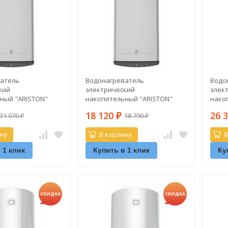
атель
Водонагреватель
Водо
кий
электрический
элек
ный "ARISTON"
накопительный "ARISTON"
нако
O PW 100 V
ABSE VLS PRO PW 30 V (плоский)
ABSE 
18 120
26 
31 070
18 790
₽
₽
₽
ну
В корзину
В
 1 клик
Купить в 1 клик
Ку
СКИДКА
СКИДКА