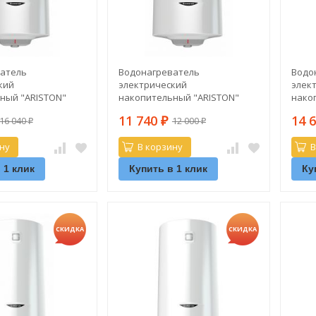
атель
Водонагреватель
Водо
кий
электрический
элек
ный "ARISTON"
накопительный "ARISTON"
нако
1,5K PL DRY (сухой
PRO1 R 80 V PL
PRO1 
11 740
14 
16 040
12 000
₽
₽
₽
ну
В корзину
В
 1 клик
Купить в 1 клик
Ку
СКИДКА
СКИДКА