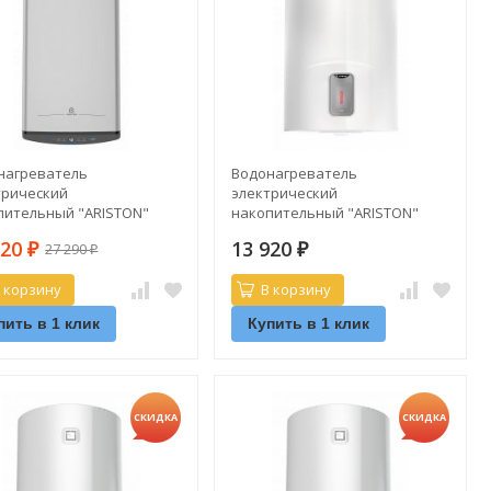
нагреватель
Водонагреватель
трический
электрический
пительный "ARISTON"
накопительный "ARISTON"
VLS PRO PW 80 V (плоский)
LYDOS R 50 V
320
13 920
27 290
₽
₽
₽
 корзину
В корзину
пить в 1 клик
Купить в 1 клик
СКИДКА
СКИДКА