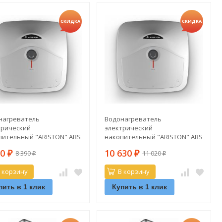
СКИДКА
СКИДКА
нагреватель
Водонагреватель
трический
электрический
пительный "ARISTON" ABS
накопительный "ARISTON" ABS
S R 10U
ANDRIS R 30
90
10 630
8 390
11 020
₽
₽
₽
₽
 корзину
В корзину
пить в 1 клик
Купить в 1 клик