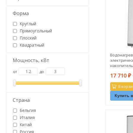
Форма
Круглый
Прямоугольный
Плоский
Квадратный
Водонагрев
Мощность, кВт
электричес
накопитель
VLS PRO R 50
от
до
17 710
₽
В корзи
Купить в
Страна
Бельгия
Италия
Китай
Россия