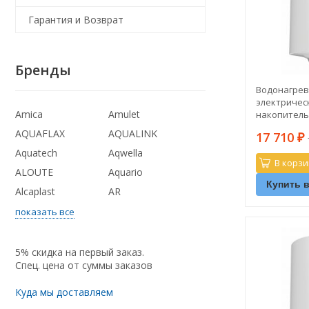
Гарантия и Возврат
Бренды
Водонагрев
электричес
Amica
Amulet
накопитель
PRO1 R 100 V
AQUAFLAX
AQUALINK
17 710
тен)
₽
Aquatech
Aqwella
В корзи
ALOUTE
Aquario
Купить в
Alcaplast
AR
показать все
5% скидка на первый заказ.
Спец. цена от суммы заказов
Куда мы доставляем