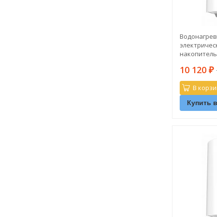
Водонагрев
электричес
накопитель
PRO1 R ABS 
10 120
₽
В корзи
Купить в