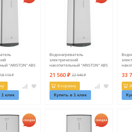
атель
Водонагреватель
Водо
кий
электрический
элек
ный "ARISTON" ABS
накопительный "ARISTON" ABS
нако
 V (плоский)
VLS PRO R 80 V (плоский)
ABSE 
21 560
33 
18 110
22 040
₽
(плос
₽
₽
ну
В корзину
В
 1 клик
Купить в 1 клик
Ку
СКИДКА
СКИДКА