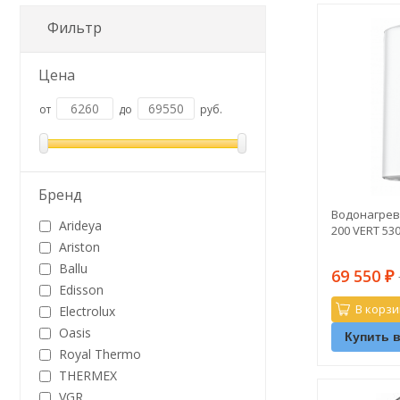
Фильтр
Цена
от
до
руб.
Бренд
Водонагрева
Arideya
200 VERT 53
Ariston
Ballu
69 550
₽
Edisson
В корзи
Electrolux
Oasis
Купить в
Royal Thermo
THERMEX
VGR