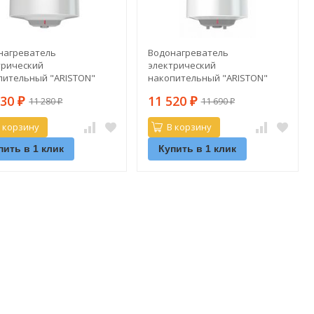
нагреватель
Водонагреватель
трический
электрический
пительный "ARISTON"
накопительный "ARISTON"
R ABS 50 V
PRO1 R ABS 50 V SLIM
030
11 520
11 280
11 690
₽
₽
₽
₽
 корзину
В корзину
пить в 1 клик
Купить в 1 клик