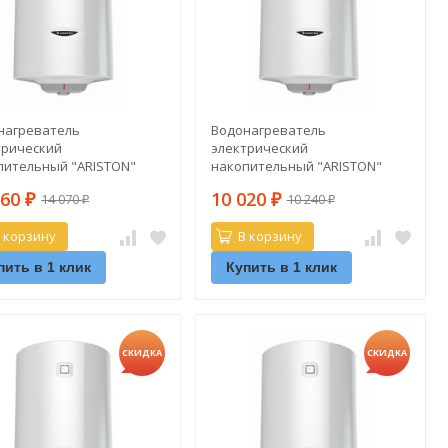
нагреватель
Водонагреватель
трический
электрический
пительный "ARISTON"
накопительный "ARISTON"
R 50 V 1,5K PL DRY (сухой
PRO1 R 50 V PL
760
10 020
14 070
10 240
₽
₽
₽
₽
 корзину
В корзину
пить в 1 клик
Купить в 1 клик
СКИДКА
СКИДКА