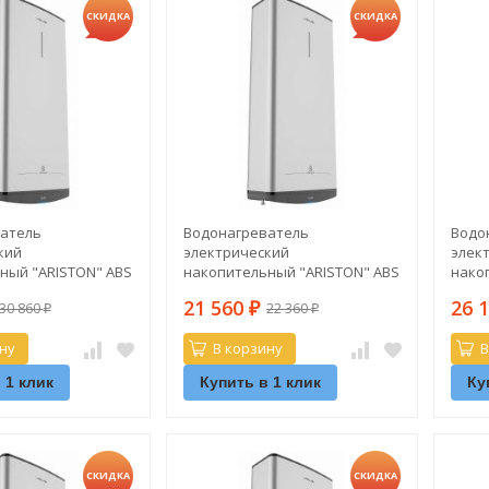
СКИДКА
СКИДКА
атель
Водонагреватель
Водо
кий
электрический
элек
ный "ARISTON" ABS
накопительный "ARISTON" ABS
нако
 R 100 V (плоский)
VLS PRO INOX R 50 V (плоский)
VLS P
21 560
26 
30 860
22 360
₽
₽
₽
ну
В корзину
В
 1 клик
Купить в 1 клик
Ку
СКИДКА
СКИДКА