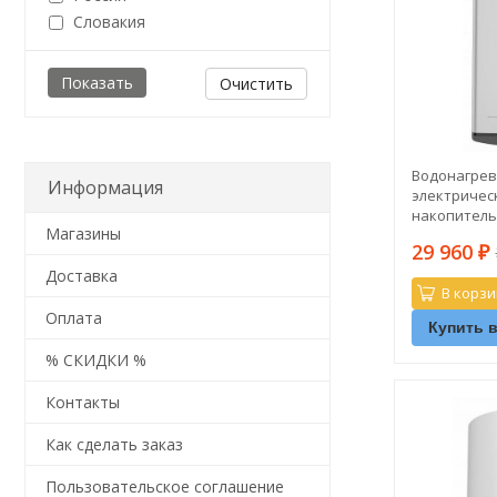
Словакия
Очистить
Водонагрев
Информация
электричес
накопитель
Магазины
ABSE VLS PR
29 960
(плоский)
₽
Доставка
В корзи
Оплата
Купить в
% СКИДКИ %
Контакты
Как сделать заказ
Пользовательское соглашение