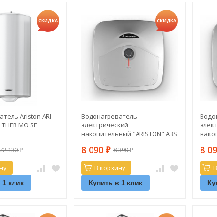
СКИДКА
СКИДКА
тель Ariston ARI
Водонагреватель
Водо
0 THER MO SF
электрический
элек
накопительный "ARISTON" ABS
нако
ANDRIS R 10
ANDRI
8 090
8 0
72 130
8 390
₽
₽
₽
ну
В корзину
В
 1 клик
Купить в 1 клик
Ку