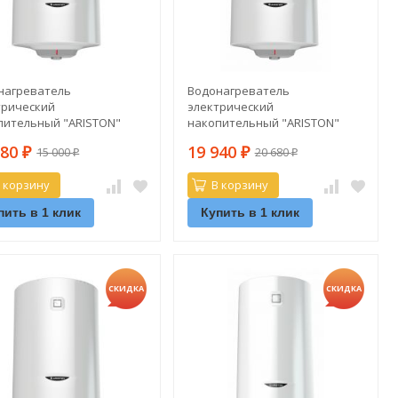
нагреватель
Водонагреватель
трический
электрический
пительный "ARISTON"
накопительный "ARISTON"
R ABS 100 V
PRO1 R ABS 150 V
680
19 940
15 000
20 680
₽
₽
₽
₽
 корзину
В корзину
пить в 1 клик
Купить в 1 клик
СКИДКА
СКИДКА