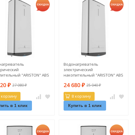
СКИДКА
СКИДКА
нагреватель
Водонагреватель
трический
электрический
пительный "ARISTON" ABS
накопительный "ARISTON" ABS
RO INOX R 80 V (плоский)
VLS PRO R 100 V (плоский)
120
24 680
27 080
25 040
₽
₽
₽
₽
 корзину
В корзину
пить в 1 клик
Купить в 1 клик
СКИДКА
СКИДКА